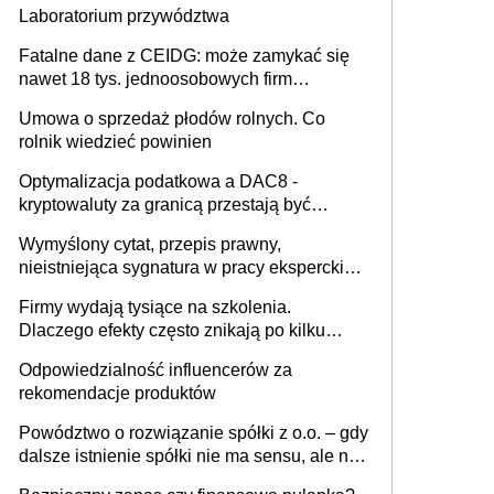
Laboratorium przywództwa
Fatalne dane z CEIDG: może zamykać się
nawet 18 tys. jednoosobowych firm
miesięcznie
Umowa o sprzedaż płodów rolnych. Co
rolnik wiedzieć powinien
Optymalizacja podatkowa a DAC8 -
kryptowaluty za granicą przestają być
niewidoczne. I co dalej?
Wymyślony cytat, przepis prawny,
nieistniejąca sygnatura w pracy eksperckiej -
sam zakup ChatGPT to nie wdrożenie AI w
Firmy wydają tysiące na szkolenia.
firmie
Dlaczego efekty często znikają po kilku
tygodniach?
Odpowiedzialność influencerów za
rekomendacje produktów
Powództwo o rozwiązanie spółki z o.o. – gdy
dalsze istnienie spółki nie ma sensu, ale nie
wszyscy wspólnicy są tego zdania