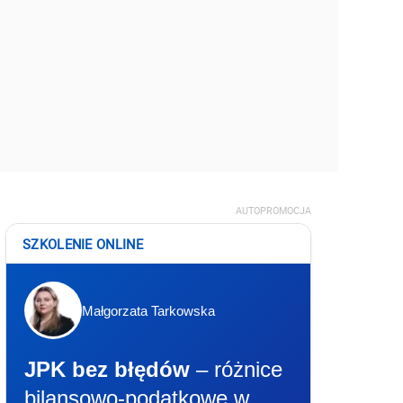
AUTOPROMOCJA
SZKOLENIE ONLINE
Małgorzata Tarkowska
JPK bez błędów
– różnice
bilansowo-podatkowe w