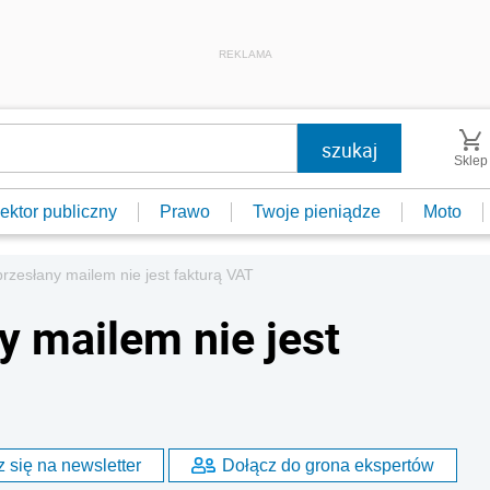
REKLAMA
Sklep
ektor publiczny
Prawo
Twoje pieniądze
Moto
zesłany mailem nie jest fakturą VAT
 mailem nie jest
 się na newsletter
Dołącz do grona ekspertów