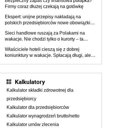
Bezpieczny zapas czy finansowa pułapka?
Firmy coraz dłużej czekają na gotówkę
Ekspert: unijne przepisy nakładają na
polskich przedsiębiorców nowe obowiązki w
zakresie opakowań
Sieci handlowe ruszają za Polakami na
wakacje. Nie chodzi tylko o kurorty – ta
walka o portfele klientów dzieje się także
Właściciele hoteli cieszą się z dobrej
tam, gdzie wielu spędzi urlop po cichu
koniunktury w wakacje. Spłacają długi, ale
już martwią się, co będzie jesienią
Kalkulatory
Kalkulator składki zdrowotnej dla
przedsiębiorcy
Kalkulator dla przedsiębiorców
Kalkulator wynagrodzeń brutto/netto
Kalkulator umów zlecenia