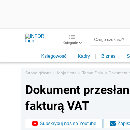
Kategorie
Księgowość
Kadry
Biznes
S
»
»
»
Strona główna
Moja firma
Temat Dnia
Dokument pr
Dokument przesłany
fakturą VAT
Subskrybuj nas na Youtube
Zapisz