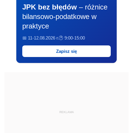
JPK bez błędów
– różnice
bilansowo-podatkowe w
praktyce
📅 11-12.08.2026 r.
🕐 9:00-15:00
Zapisz się
REKLAMA