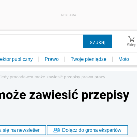
REKLAMA
Sklep
ektor publiczny
Prawo
Twoje pieniądze
Moto
iedy pracodawca może zawiesić przepisy prawa pracy
może zawiesić przepisy
 się na newsletter
Dołącz do grona ekspertów