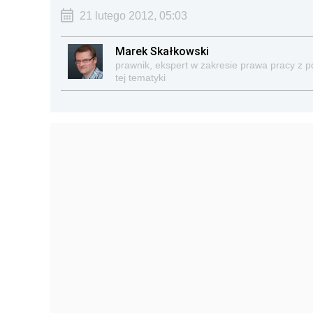
21 lutego 2012, 05:03
Marek Skałkowski
prawnik, ekspert w zakresie prawa pracy z 
tej tematyki