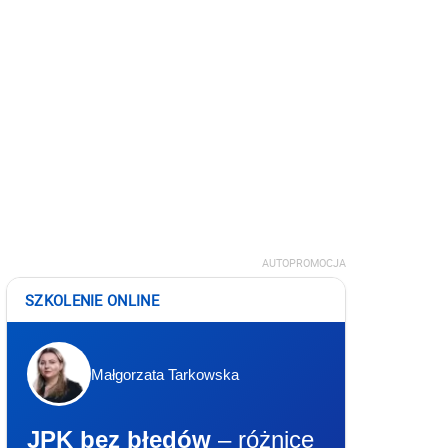
AUTOPROMOCJA
SZKOLENIE ONLINE
Małgorzata Tarkowska
JPK bez błędów
– różnice