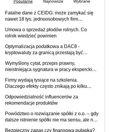
Popularne
Najnowsze
Wybrane
Fatalne dane z CEIDG: może zamykać się
nawet 18 tys. jednoosobowych firm
miesięcznie
Umowa o sprzedaż płodów rolnych. Co
rolnik wiedzieć powinien
Optymalizacja podatkowa a DAC8 -
kryptowaluty za granicą przestają być
niewidoczne. I co dalej?
Wymyślony cytat, przepis prawny,
nieistniejąca sygnatura w pracy eksperckiej -
sam zakup ChatGPT to nie wdrożenie AI w
Firmy wydają tysiące na szkolenia.
firmie
Dlaczego efekty często znikają po kilku
tygodniach?
Odpowiedzialność influencerów za
rekomendacje produktów
Powództwo o rozwiązanie spółki z o.o. – gdy
dalsze istnienie spółki nie ma sensu, ale nie
wszyscy wspólnicy są tego zdania
Bezpieczny zapas czy finansowa pułapka?