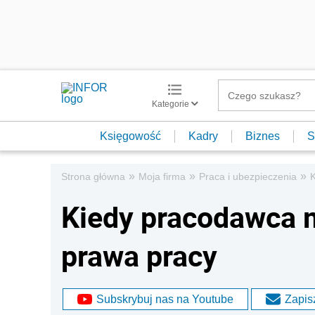
Kategorie
Księgowość
Kadry
Biznes
S
»
»
»
Strona główna
Moja firma
Praca i ubezpieczenia
K
Kiedy pracodawca 
prawa pracy
Subskrybuj nas na Youtube
Zapisz