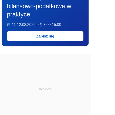
bilansowo-podatkowe w
praktyce
📅 11-12.08.2026 r.
🕐 9:00-15:00
Zapisz się
REKLAMA