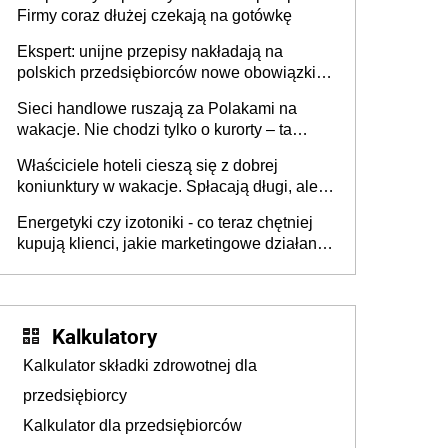
Firmy coraz dłużej czekają na gotówkę
Ekspert: unijne przepisy nakładają na
polskich przedsiębiorców nowe obowiązki w
zakresie opakowań
Sieci handlowe ruszają za Polakami na
wakacje. Nie chodzi tylko o kurorty – ta
walka o portfele klientów dzieje się także
Właściciele hoteli cieszą się z dobrej
tam, gdzie wielu spędzi urlop po cichu
koniunktury w wakacje. Spłacają długi, ale
już martwią się, co będzie jesienią
Energetyki czy izotoniki - co teraz chętniej
kupują klienci, jakie marketingowe działania
podejmują sklepy
Kalkulatory
Kalkulator składki zdrowotnej dla
przedsiębiorcy
Kalkulator dla przedsiębiorców