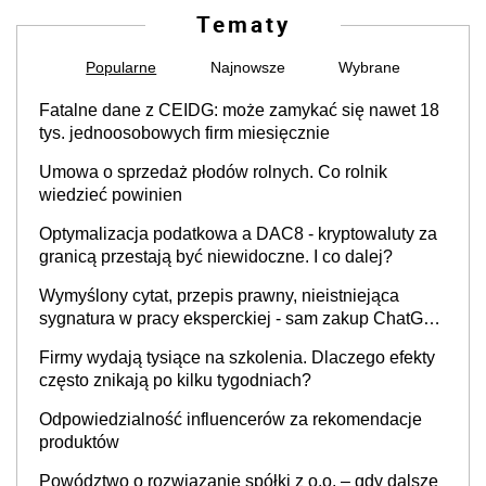
Tematy
Popularne
Najnowsze
Wybrane
Fatalne dane z CEIDG: może zamykać się nawet 18
tys. jednoosobowych firm miesięcznie
Umowa o sprzedaż płodów rolnych. Co rolnik
wiedzieć powinien
Optymalizacja podatkowa a DAC8 - kryptowaluty za
granicą przestają być niewidoczne. I co dalej?
Wymyślony cytat, przepis prawny, nieistniejąca
sygnatura w pracy eksperckiej - sam zakup ChatGPT
to nie wdrożenie AI w firmie
Firmy wydają tysiące na szkolenia. Dlaczego efekty
często znikają po kilku tygodniach?
Odpowiedzialność influencerów za rekomendacje
produktów
Powództwo o rozwiązanie spółki z o.o. – gdy dalsze