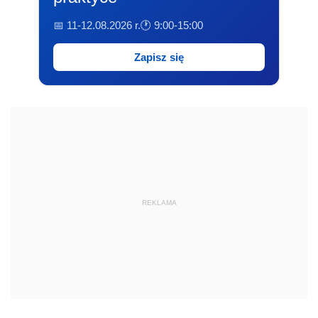
📅 11-12.08.2026 r.
🕐 9:00-15:00
Zapisz się
REKLAMA