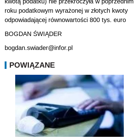
kwotą podatku) nie przekroczyła w poprzednim
roku podatkowym wyrażonej w złotych kwoty
odpowiadającej równowartości 800 tys. euro
BOGDAN ŚWIĄDER
bogdan.swiader@infor.pl
POWIĄZANE