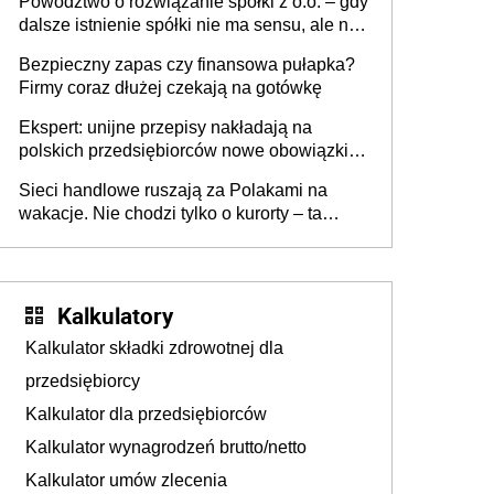
Powództwo o rozwiązanie spółki z o.o. – gdy
dalsze istnienie spółki nie ma sensu, ale nie
wszyscy wspólnicy są tego zdania
Bezpieczny zapas czy finansowa pułapka?
Firmy coraz dłużej czekają na gotówkę
Ekspert: unijne przepisy nakładają na
polskich przedsiębiorców nowe obowiązki w
zakresie opakowań
Sieci handlowe ruszają za Polakami na
wakacje. Nie chodzi tylko o kurorty – ta
walka o portfele klientów dzieje się także
tam, gdzie wielu spędzi urlop po cichu
Kalkulatory
Kalkulator składki zdrowotnej dla
przedsiębiorcy
Kalkulator dla przedsiębiorców
Kalkulator wynagrodzeń brutto/netto
Kalkulator umów zlecenia