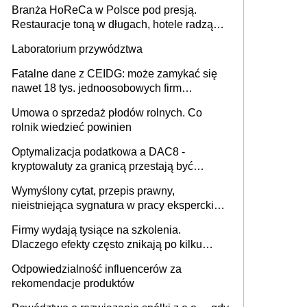
Branża HoReCa w Polsce pod presją.
Restauracje toną w długach, hotele radzą
sobie lepiej [GOŚĆ INFOR.PL]
Laboratorium przywództwa
Fatalne dane z CEIDG: może zamykać się
nawet 18 tys. jednoosobowych firm
miesięcznie
Umowa o sprzedaż płodów rolnych. Co
rolnik wiedzieć powinien
Optymalizacja podatkowa a DAC8 -
kryptowaluty za granicą przestają być
niewidoczne. I co dalej?
Wymyślony cytat, przepis prawny,
nieistniejąca sygnatura w pracy eksperckiej -
sam zakup ChatGPT to nie wdrożenie AI w
Firmy wydają tysiące na szkolenia.
firmie
Dlaczego efekty często znikają po kilku
tygodniach?
Odpowiedzialność influencerów za
rekomendacje produktów