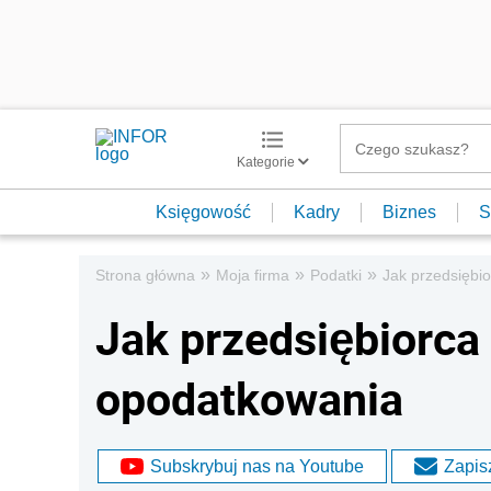
Kategorie
Księgowość
Kadry
Biznes
S
»
»
»
Strona główna
Moja firma
Podatki
Jak przedsiębi
Jak przedsiębiorca
opodatkowania
Subskrybuj nas na Youtube
Zapisz