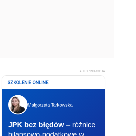
AUTOPROMOCJA
SZKOLENIE ONLINE
Małgorzata Tarkowska
JPK bez błędów
– różnice
bilansowo-podatkowe w