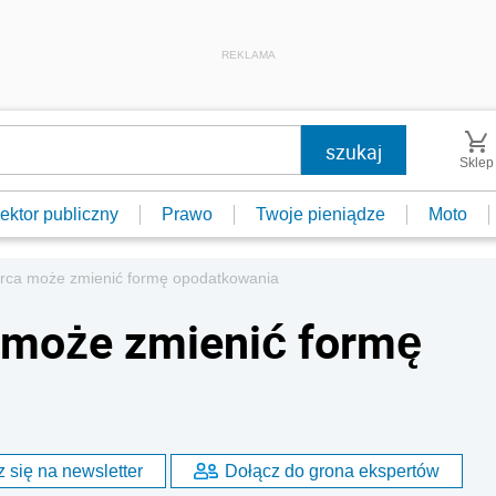
REKLAMA
Sklep
ektor publiczny
Prawo
Twoje pieniądze
Moto
orca może zmienić formę opodatkowania
 może zmienić formę
 się na newsletter
Dołącz do grona ekspertów