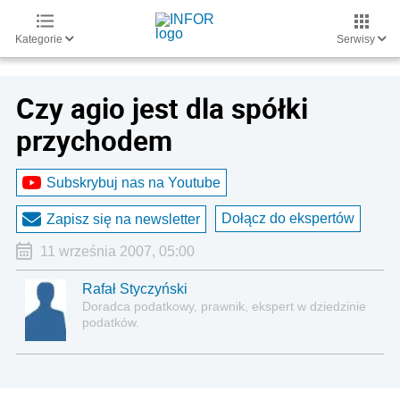
Kategorie
Serwisy
Czy agio jest dla spółki
przychodem
Subskrybuj nas na Youtube
Dołącz do ekspertów
Zapisz się na newsletter
11 września 2007, 05:00
Rafał Styczyński
Doradca podatkowy, prawnik, ekspert w dziedzinie
podatków.