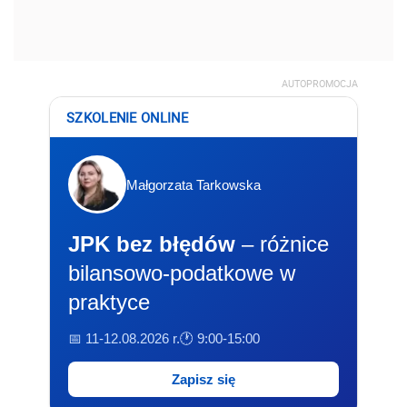
AUTOPROMOCJA
SZKOLENIE ONLINE
Małgorzata Tarkowska
JPK bez błędów
– różnice
bilansowo-podatkowe w
praktyce
📅 11-12.08.2026 r.
🕐 9:00-15:00
Zapisz się