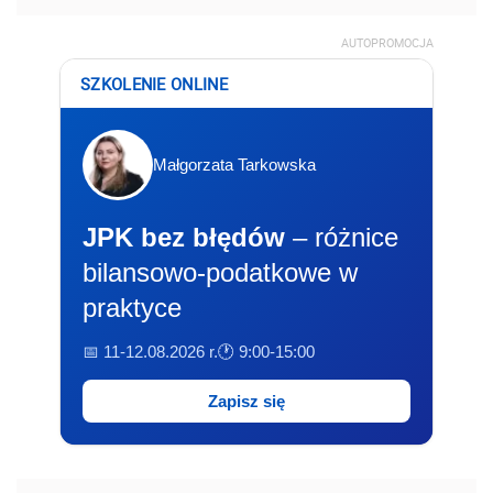
AUTOPROMOCJA
SZKOLENIE ONLINE
Małgorzata Tarkowska
JPK bez błędów
– różnice
bilansowo-podatkowe w
praktyce
📅 11-12.08.2026 r.
🕐 9:00-15:00
Zapisz się