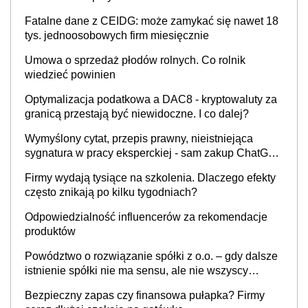
Fatalne dane z CEIDG: może zamykać się nawet 18
tys. jednoosobowych firm miesięcznie
Umowa o sprzedaż płodów rolnych. Co rolnik
wiedzieć powinien
Optymalizacja podatkowa a DAC8 - kryptowaluty za
granicą przestają być niewidoczne. I co dalej?
Wymyślony cytat, przepis prawny, nieistniejąca
sygnatura w pracy eksperckiej - sam zakup ChatGPT
to nie wdrożenie AI w firmie
Firmy wydają tysiące na szkolenia. Dlaczego efekty
często znikają po kilku tygodniach?
Odpowiedzialność influencerów za rekomendacje
produktów
Powództwo o rozwiązanie spółki z o.o. – gdy dalsze
istnienie spółki nie ma sensu, ale nie wszyscy
wspólnicy są tego zdania
Bezpieczny zapas czy finansowa pułapka? Firmy