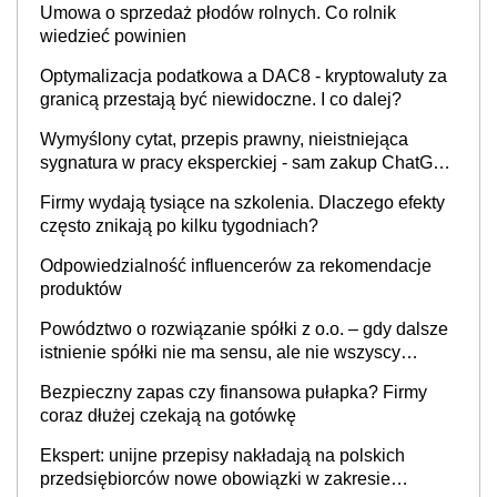
Umowa o sprzedaż płodów rolnych. Co rolnik
wiedzieć powinien
Optymalizacja podatkowa a DAC8 - kryptowaluty za
granicą przestają być niewidoczne. I co dalej?
Wymyślony cytat, przepis prawny, nieistniejąca
sygnatura w pracy eksperckiej - sam zakup ChatGPT
to nie wdrożenie AI w firmie
Firmy wydają tysiące na szkolenia. Dlaczego efekty
często znikają po kilku tygodniach?
Odpowiedzialność influencerów za rekomendacje
produktów
Powództwo o rozwiązanie spółki z o.o. – gdy dalsze
istnienie spółki nie ma sensu, ale nie wszyscy
wspólnicy są tego zdania
Bezpieczny zapas czy finansowa pułapka? Firmy
coraz dłużej czekają na gotówkę
Ekspert: unijne przepisy nakładają na polskich
przedsiębiorców nowe obowiązki w zakresie