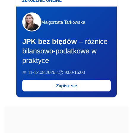
SZKOLENIE ONLINE
Małgorzata Tarkowska
JPK bez błędów
– różnice
bilansowo-podatkowe w
praktyce
📅 11-12.08.2026 r.
🕐 9:00-15:00
Zapisz się