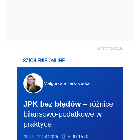
AUTOPROMOCJA
SZKOLENIE ONLINE
Małgorzata Tarkowska
JPK bez błędów
– różnice
bilansowo-podatkowe w
praktyce
📅 11-12.08.2026 r.
🕐 9:00-15:00