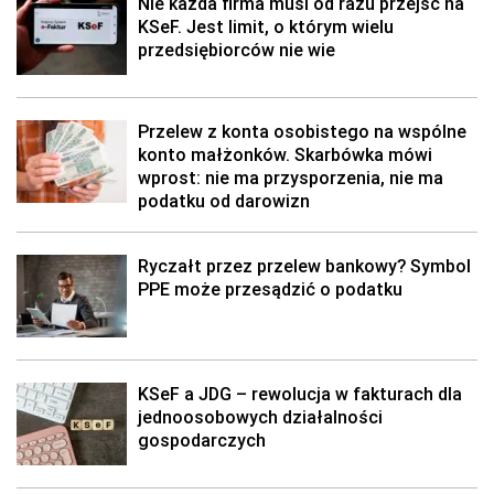
Nie każda firma musi od razu przejść na
KSeF. Jest limit, o którym wielu
przedsiębiorców nie wie
Przelew z konta osobistego na wspólne
konto małżonków. Skarbówka mówi
wprost: nie ma przysporzenia, nie ma
podatku od darowizn
Ryczałt przez przelew bankowy? Symbol
PPE może przesądzić o podatku
KSeF a JDG – rewolucja w fakturach dla
jednoosobowych działalności
gospodarczych