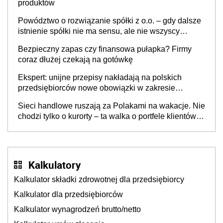
produktów
Powództwo o rozwiązanie spółki z o.o. – gdy dalsze
istnienie spółki nie ma sensu, ale nie wszyscy
wspólnicy są tego zdania
Bezpieczny zapas czy finansowa pułapka? Firmy
coraz dłużej czekają na gotówkę
Ekspert: unijne przepisy nakładają na polskich
przedsiębiorców nowe obowiązki w zakresie
opakowań
Sieci handlowe ruszają za Polakami na wakacje. Nie
chodzi tylko o kurorty – ta walka o portfele klientów
dzieje się także tam, gdzie wielu spędzi urlop po
cichu
Kalkulatory
Kalkulator składki zdrowotnej dla przedsiębiorcy
Kalkulator dla przedsiębiorców
Kalkulator wynagrodzeń brutto/netto