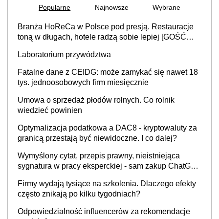
Popularne
Najnowsze
Wybrane
Branża HoReCa w Polsce pod presją. Restauracje
toną w długach, hotele radzą sobie lepiej [GOŚĆ
INFOR.PL]
Laboratorium przywództwa
Fatalne dane z CEIDG: może zamykać się nawet 18
tys. jednoosobowych firm miesięcznie
Umowa o sprzedaż płodów rolnych. Co rolnik
wiedzieć powinien
Optymalizacja podatkowa a DAC8 - kryptowaluty za
granicą przestają być niewidoczne. I co dalej?
Wymyślony cytat, przepis prawny, nieistniejąca
sygnatura w pracy eksperckiej - sam zakup ChatGPT
to nie wdrożenie AI w firmie
Firmy wydają tysiące na szkolenia. Dlaczego efekty
często znikają po kilku tygodniach?
Odpowiedzialność influencerów za rekomendacje