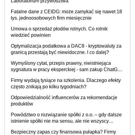
Laboratorium przywództwa
Fatalne dane z CEIDG: może zamykać się nawet 18
tys. jednoosobowych firm miesięcznie
Umowa o sprzedaż płodów rolnych. Co rolnik
wiedzieć powinien
Optymalizacja podatkowa a DAC8 - kryptowaluty za
granicą przestają być niewidoczne. I co dalej?
Wymyślony cytat, przepis prawny, nieistniejąca
sygnatura w pracy eksperckiej - sam zakup ChatGPT
to nie wdrożenie AI w firmie
Firmy wydają tysiące na szkolenia. Dlaczego efekty
często znikają po kilku tygodniach?
Odpowiedzialność influencerów za rekomendacje
produktów
Powództwo o rozwiązanie spółki z o.o. – gdy dalsze
istnienie spółki nie ma sensu, ale nie wszyscy
wspólnicy są tego zdania
Bezpieczny zapas czy finansowa pułapka? Firmy