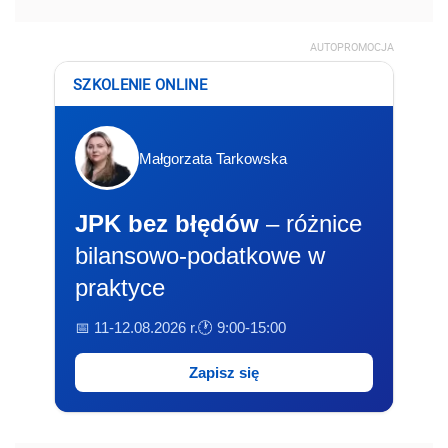
AUTOPROMOCJA
SZKOLENIE ONLINE
Małgorzata Tarkowska
JPK bez błędów
– różnice
bilansowo-podatkowe w
praktyce
📅 11-12.08.2026 r.
🕐 9:00-15:00
Zapisz się