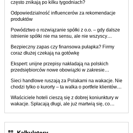
często znikają po kilku tygodniach?
Odpowiedzialność influencerów za rekomendacje
produktów
Powództwo o rozwiązanie spółki z o.o. – gdy dalsze
istnienie spółki nie ma sensu, ale nie wszyscy
wspólnicy są tego zdania
Bezpieczny zapas czy finansowa pułapka? Firmy
coraz dłużej czekają na gotówkę
Ekspert: unijne przepisy nakładają na polskich
przedsiębiorców nowe obowiązki w zakresie
opakowań
Sieci handlowe ruszają za Polakami na wakacje. Nie
chodzi tylko o kurorty – ta walka o portfele klientów
dzieje się także tam, gdzie wielu spędzi urlop po
Właściciele hoteli cieszą się z dobrej koniunktury w
cichu
wakacje. Spłacają długi, ale już martwią się, co
będzie jesienią
Kalkulatory