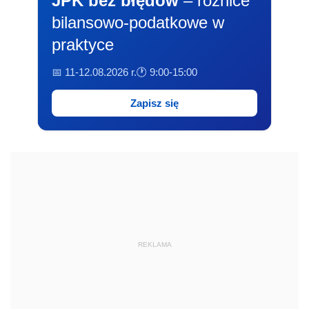
JPK bez błędów
– różnice
bilansowo-podatkowe w
praktyce
📅 11-12.08.2026 r.
🕐 9:00-15:00
Zapisz się
REKLAMA