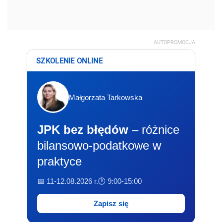
AUTOPROMOCJA
SZKOLENIE ONLINE
Małgorzata Tarkowska
JPK bez błędów
– różnice
bilansowo-podatkowe w
praktyce
📅 11-12.08.2026 r.
🕐 9:00-15:00
Zapisz się