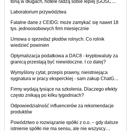
toną w długach, hotele radzą sobie lepiej [GOŚĆ
INFOR.PL]
Laboratorium przywództwa
Fatalne dane z CEIDG: może zamykać się nawet 18
tys. jednoosobowych firm miesięcznie
Umowa o sprzedaż płodów rolnych. Co rolnik
wiedzieć powinien
Optymalizacja podatkowa a DAC8 - kryptowaluty za
granicą przestają być niewidoczne. I co dalej?
Wymyślony cytat, przepis prawny, nieistniejąca
sygnatura w pracy eksperckiej - sam zakup ChatGPT
to nie wdrożenie AI w firmie
Firmy wydają tysiące na szkolenia. Dlaczego efekty
często znikają po kilku tygodniach?
Odpowiedzialność influencerów za rekomendacje
produktów
Powództwo o rozwiązanie spółki z o.o. – gdy dalsze
istnienie spółki nie ma sensu, ale nie wszyscy