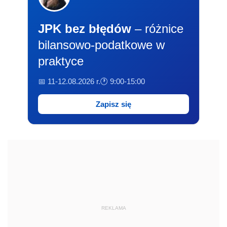
JPK bez błędów
– różnice
bilansowo-podatkowe w
praktyce
📅 11-12.08.2026 r.
🕐 9:00-15:00
Zapisz się
REKLAMA