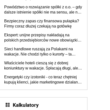
Powództwo o rozwiązanie spółki z o.o. – gdy
dalsze istnienie spółki nie ma sensu, ale nie
wszyscy wspólnicy są tego zdania
Bezpieczny zapas czy finansowa pułapka?
Firmy coraz dłużej czekają na gotówkę
Ekspert: unijne przepisy nakładają na
polskich przedsiębiorców nowe obowiązki w
zakresie opakowań
Sieci handlowe ruszają za Polakami na
wakacje. Nie chodzi tylko o kurorty – ta
walka o portfele klientów dzieje się także
Właściciele hoteli cieszą się z dobrej
tam, gdzie wielu spędzi urlop po cichu
koniunktury w wakacje. Spłacają długi, ale
już martwią się, co będzie jesienią
Energetyki czy izotoniki - co teraz chętniej
kupują klienci, jakie marketingowe działania
podejmują sklepy
Kalkulatory