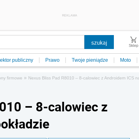
REKLAMA
Sklep
ektor publiczny
Prawo
Twoje pieniądze
Moto
»
ony firmowe
Nexus Bliss Pad R8010 – 8-calowiec z Androidem ICS n
010 – 8-calowiec z
okładzie