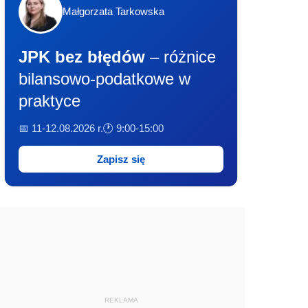
Małgorzata Tarkowska
JPK bez błędów
– różnice
bilansowo-podatkowe w
praktyce
📅 11-12.08.2026 r.
🕐 9:00-15:00
Zapisz się
REKLAMA