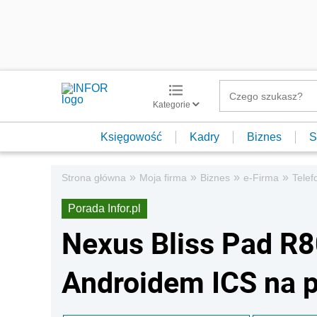
Kategorie
Księgowość
Kadry
Biznes
S
»
»
»
»
Strona główna
Moja firma
Biznes
e-Firma
Telef
Porada Infor.pl
Nexus Bliss Pad R8
Androidem ICS na p