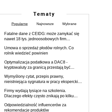
Tematy
Popularne
Najnowsze
Wybrane
Fatalne dane z CEIDG: może zamykać się
nawet 18 tys. jednoosobowych firm
miesięcznie
Umowa o sprzedaż płodów rolnych. Co
rolnik wiedzieć powinien
Optymalizacja podatkowa a DAC8 -
kryptowaluty za granicą przestają być
niewidoczne. I co dalej?
Wymyślony cytat, przepis prawny,
nieistniejąca sygnatura w pracy eksperckiej -
sam zakup ChatGPT to nie wdrożenie AI w
Firmy wydają tysiące na szkolenia.
firmie
Dlaczego efekty często znikają po kilku
tygodniach?
Odpowiedzialność influencerów za
rekomendacje produktów