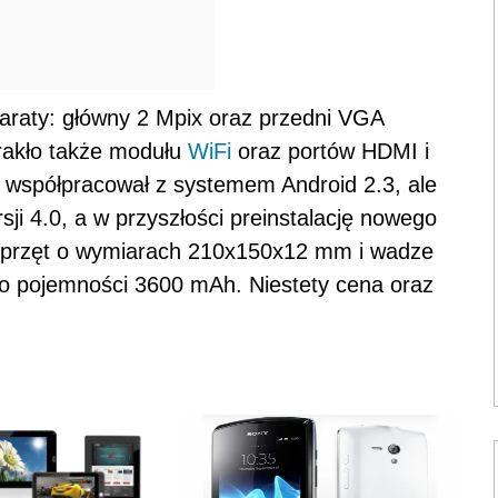
raty: główny 2 Mpix oraz przedni VGA
rakło także modułu
WiFi
oraz portów HDMI i
 współpracował z systemem Android 2.3, ale
ji 4.0, a w przyszłości preinstalację nowego
Sprzęt o wymiarach 210х150х12 mm i wadze
o pojemności 3600 mAh. Niestety cena oraz