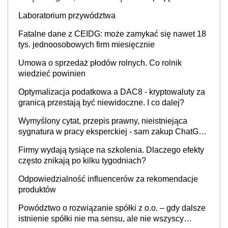
INFOR.PL]
Laboratorium przywództwa
Fatalne dane z CEIDG: może zamykać się nawet 18
tys. jednoosobowych firm miesięcznie
Umowa o sprzedaż płodów rolnych. Co rolnik
wiedzieć powinien
Optymalizacja podatkowa a DAC8 - kryptowaluty za
granicą przestają być niewidoczne. I co dalej?
Wymyślony cytat, przepis prawny, nieistniejąca
sygnatura w pracy eksperckiej - sam zakup ChatGPT
to nie wdrożenie AI w firmie
Firmy wydają tysiące na szkolenia. Dlaczego efekty
często znikają po kilku tygodniach?
Odpowiedzialność influencerów za rekomendacje
produktów
Powództwo o rozwiązanie spółki z o.o. – gdy dalsze
istnienie spółki nie ma sensu, ale nie wszyscy