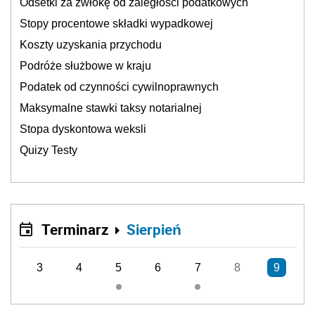
Odsetki za zwłokę od zaległości podatkowych
Stopy procentowe składki wypadkowej
Koszty uzyskania przychodu
Podróże służbowe w kraju
Podatek od czynności cywilnoprawnych
Maksymalne stawki taksy notarialnej
Stopa dyskontowa weksli
Quizy Testy
Terminarz
Sierpień
3
4
5
6
7
8
9