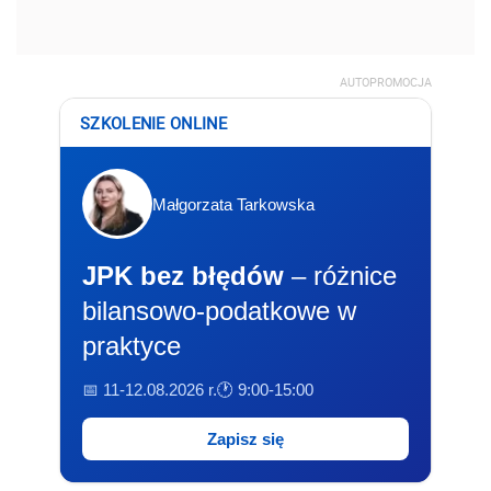
AUTOPROMOCJA
SZKOLENIE ONLINE
Małgorzata Tarkowska
JPK bez błędów
– różnice
bilansowo-podatkowe w
praktyce
📅 11-12.08.2026 r.
🕐 9:00-15:00
Zapisz się