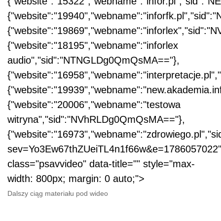
{"website":"15322","webname":"infor.pl","sid
{"website":"19940","webname":"inforfk.pl","si
{"website":"19869","webname":"inforlex","sid
{"website":"18195","webname":"inforlex
audio","sid":"NTNGLDg0QmQsMA=="},
{"website":"16958","webname":"interpretacje.p
{"website":"19939","webname":"new.akademia.i
{"website":"20006","webname":"testowa
witryna","sid":"NVhRLDg0QmQsMA=="},
{"website":"16973","webname":"zdrowiego.pl","s
sev=Yo3Ew67thZUeiTL4n1f66w&e=1786057022","
class="psavvideo" data-title="" style="max-
width: 800px; margin: 0 auto;">
Dalszy ciąg materiału pod wideo