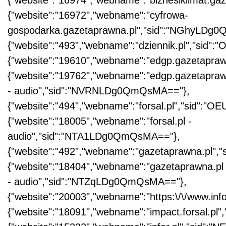
{"website":"16974","webname":"biznesiklimat.
{"website":"16972","webname":"cyfrowa-
gospodarka.gazetaprawna.pl","sid":"NGhyLDg
{"website":"493","webname":"dziennik.pl","sid
{"website":"19610","webname":"edgp.gazetapr
{"website":"19762","webname":"edgp.gazetapraw
- audio","sid":"NVRNLDg0QmQsMA=="},
{"website":"494","webname":"forsal.pl","sid":
{"website":"18005","webname":"forsal.pl -
audio","sid":"NTA1LDg0QmQsMA=="},
{"website":"492","webname":"gazetaprawna.pl"
{"website":"18404","webname":"gazetaprawna.pl
- audio","sid":"NTZqLDg0QmQsMA=="},
{"website":"20003","webname":"https:\/\/www.i
{"website":"18091","webname":"impact.forsal.