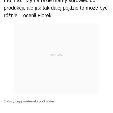
I to, i to. My na razie mamy surowiec do
produkcji, ale jak tak dalej pójdzie to może być
różnie – ocenił Florek.
REKLAMA
Dalszy ciąg materiału pod wideo