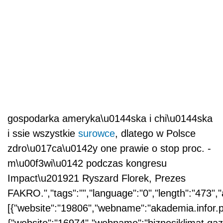
gospodarka ameryka\u0144ska i chi\u0144ska
i ssie wszystkie
surowce
, dlatego w Polsce
zdro\u017ca\u0142y one prawie o stop proc. -
m\u00f3wi\u0142 podczas kongresu
Impact\u201921 Ryszard Florek, Prezes
FAKRO.","tags":"","language":"0","length":"473","
[{"website":"19806","webname":"akademia.info