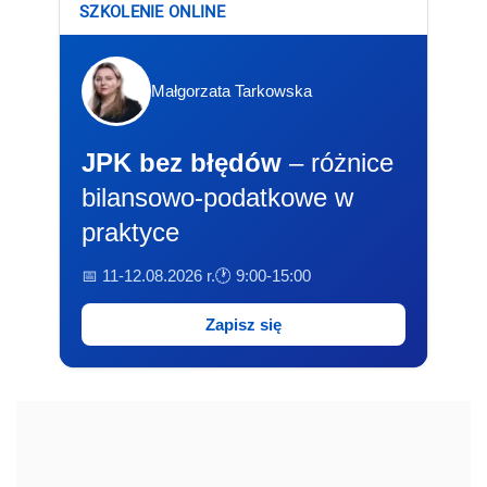
SZKOLENIE ONLINE
Małgorzata Tarkowska
JPK bez błędów
– różnice
bilansowo-podatkowe w
praktyce
📅 11-12.08.2026 r.
🕐 9:00-15:00
Zapisz się