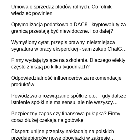
Umowa o sprzedaż płodów rolnych. Co rolnik
wiedzieć powinien
Optymalizacja podatkowa a DAC8 - kryptowaluty za
granicą przestają być niewidoczne. I co dalej?
Wymyślony cytat, przepis prawny, nieistniejąca
sygnatura w pracy eksperckiej - sam zakup ChatGPT
to nie wdrożenie AI w firmie
Firmy wydają tysiące na szkolenia. Dlaczego efekty
często znikają po kilku tygodniach?
Odpowiedzialność influencerów za rekomendacje
produktów
Powództwo o rozwiązanie spółki z o.o. – gdy dalsze
istnienie spółki nie ma sensu, ale nie wszyscy
wspólnicy są tego zdania
Bezpieczny zapas czy finansowa pułapka? Firmy
coraz dłużej czekają na gotówkę
Ekspert: unijne przepisy nakładają na polskich
przedsiębiorców nowe obowiązki w zakresie