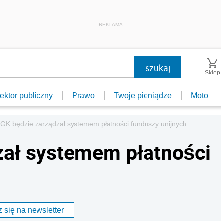
REKLAMA
Sklep
ektor publiczny
Prawo
Twoje pieniądze
Moto
GK będzie zarządzał systemem płatności funduszy unijnych
zał systemem płatności
 się na newsletter