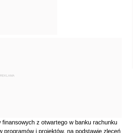
REKLAMA
w finansowych z otwartego w banku rachunku
w programów i projektów, na podstawie zleceń