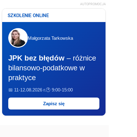
AUTOPROMOCJA
SZKOLENIE ONLINE
Małgorzata Tarkowska
JPK bez błędów
– różnice
bilansowo-podatkowe w
praktyce
📅 11-12.08.2026 r.
🕐 9:00-15:00
Zapisz się