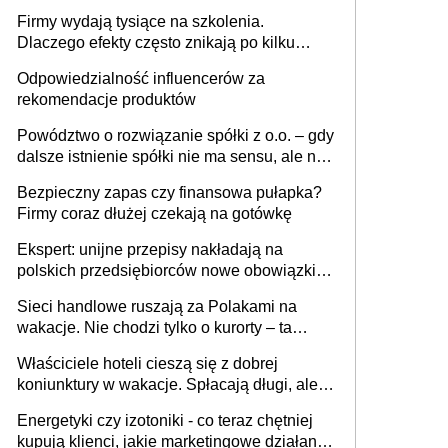
sam zakup ChatGPT to nie wdrożenie AI w
Firmy wydają tysiące na szkolenia.
firmie
Dlaczego efekty często znikają po kilku
tygodniach?
Odpowiedzialność influencerów za
rekomendacje produktów
Powództwo o rozwiązanie spółki z o.o. – gdy
dalsze istnienie spółki nie ma sensu, ale nie
wszyscy wspólnicy są tego zdania
Bezpieczny zapas czy finansowa pułapka?
Firmy coraz dłużej czekają na gotówkę
Ekspert: unijne przepisy nakładają na
polskich przedsiębiorców nowe obowiązki w
zakresie opakowań
Sieci handlowe ruszają za Polakami na
wakacje. Nie chodzi tylko o kurorty – ta
walka o portfele klientów dzieje się także
Właściciele hoteli cieszą się z dobrej
tam, gdzie wielu spędzi urlop po cichu
koniunktury w wakacje. Spłacają długi, ale
już martwią się, co będzie jesienią
Energetyki czy izotoniki - co teraz chętniej
kupują klienci, jakie marketingowe działania