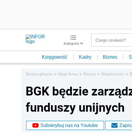
Kategorie
Księgowość
Kadry
Biznes
S
»
»
»
»
Strona główna
Moja firma
Biznes
Wiadomości
B
BGK będzie zarząd
funduszy unijnych
Subskrybuj nas na Youtube
Zapisz