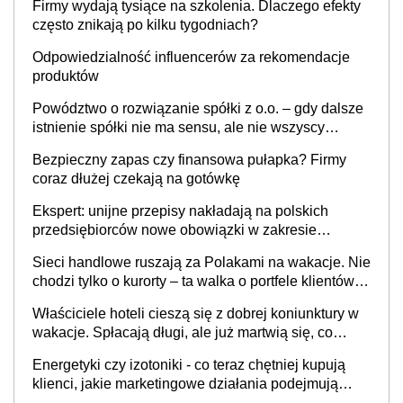
Firmy wydają tysiące na szkolenia. Dlaczego efekty
często znikają po kilku tygodniach?
Odpowiedzialność influencerów za rekomendacje
produktów
Powództwo o rozwiązanie spółki z o.o. – gdy dalsze
istnienie spółki nie ma sensu, ale nie wszyscy
wspólnicy są tego zdania
Bezpieczny zapas czy finansowa pułapka? Firmy
coraz dłużej czekają na gotówkę
Ekspert: unijne przepisy nakładają na polskich
przedsiębiorców nowe obowiązki w zakresie
opakowań
Sieci handlowe ruszają za Polakami na wakacje. Nie
chodzi tylko o kurorty – ta walka o portfele klientów
dzieje się także tam, gdzie wielu spędzi urlop po
Właściciele hoteli cieszą się z dobrej koniunktury w
cichu
wakacje. Spłacają długi, ale już martwią się, co
będzie jesienią
Energetyki czy izotoniki - co teraz chętniej kupują
klienci, jakie marketingowe działania podejmują
sklepy