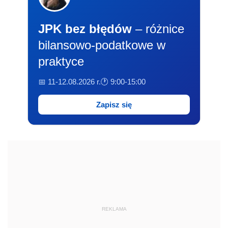
JPK bez błędów
– różnice
bilansowo-podatkowe w
praktyce
📅 11-12.08.2026 r.
🕐 9:00-15:00
Zapisz się
REKLAMA