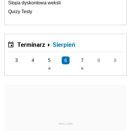
Stopa dyskontowa weksli
Quizy Testy
Terminarz
Sierpień
3
4
5
6
7
8
9
REKLAMA