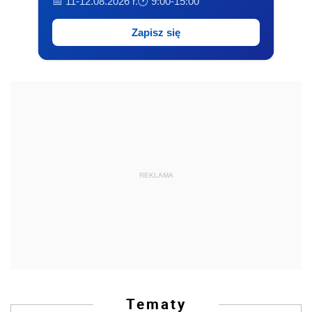
📅 11-12.08.2026 r.
🕐 9:00-15:00
Zapisz się
REKLAMA
Tematy