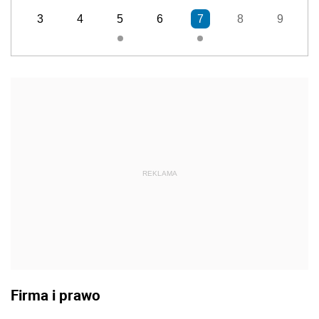
3
4
5
6
7
8
9
REKLAMA
Firma i prawo