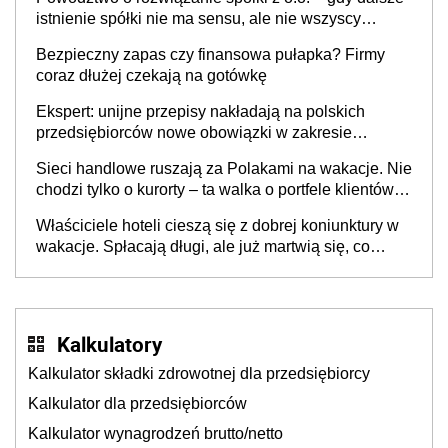
istnienie spółki nie ma sensu, ale nie wszyscy
wspólnicy są tego zdania
Bezpieczny zapas czy finansowa pułapka? Firmy
coraz dłużej czekają na gotówkę
Ekspert: unijne przepisy nakładają na polskich
przedsiębiorców nowe obowiązki w zakresie
opakowań
Sieci handlowe ruszają za Polakami na wakacje. Nie
chodzi tylko o kurorty – ta walka o portfele klientów
dzieje się także tam, gdzie wielu spędzi urlop po
Właściciele hoteli cieszą się z dobrej koniunktury w
cichu
wakacje. Spłacają długi, ale już martwią się, co
będzie jesienią
Kalkulatory
Kalkulator składki zdrowotnej dla przedsiębiorcy
Kalkulator dla przedsiębiorców
Kalkulator wynagrodzeń brutto/netto