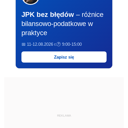
JPK bez błędów
– różnice
bilansowo-podatkowe w
praktyce
📅 11-12.08.2026 r.
🕐 9:00-15:00
Zapisz się
REKLAMA