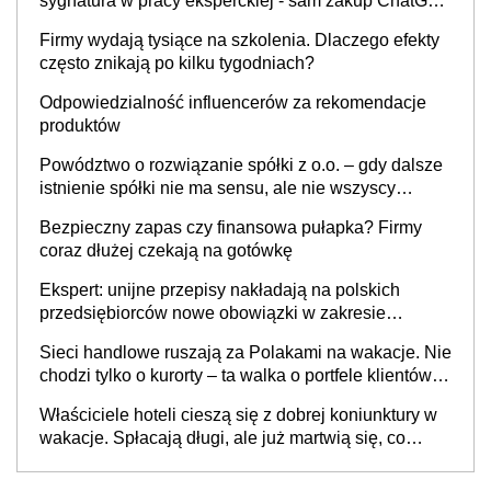
sygnatura w pracy eksperckiej - sam zakup ChatGPT
to nie wdrożenie AI w firmie
Firmy wydają tysiące na szkolenia. Dlaczego efekty
często znikają po kilku tygodniach?
Odpowiedzialność influencerów za rekomendacje
produktów
Powództwo o rozwiązanie spółki z o.o. – gdy dalsze
istnienie spółki nie ma sensu, ale nie wszyscy
wspólnicy są tego zdania
Bezpieczny zapas czy finansowa pułapka? Firmy
coraz dłużej czekają na gotówkę
Ekspert: unijne przepisy nakładają na polskich
przedsiębiorców nowe obowiązki w zakresie
opakowań
Sieci handlowe ruszają za Polakami na wakacje. Nie
chodzi tylko o kurorty – ta walka o portfele klientów
dzieje się także tam, gdzie wielu spędzi urlop po
Właściciele hoteli cieszą się z dobrej koniunktury w
cichu
wakacje. Spłacają długi, ale już martwią się, co
będzie jesienią