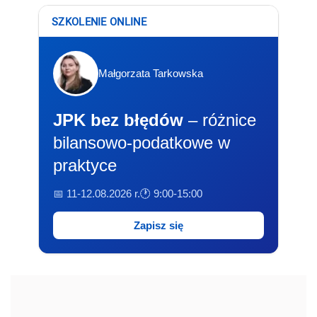
SZKOLENIE ONLINE
Małgorzata Tarkowska
JPK bez błędów
– różnice
bilansowo-podatkowe w
praktyce
📅 11-12.08.2026 r.
🕐 9:00-15:00
Zapisz się