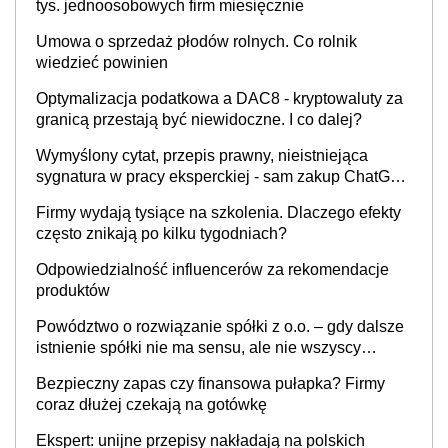
tys. jednoosobowych firm miesięcznie
Umowa o sprzedaż płodów rolnych. Co rolnik
wiedzieć powinien
Optymalizacja podatkowa a DAC8 - kryptowaluty za
granicą przestają być niewidoczne. I co dalej?
Wymyślony cytat, przepis prawny, nieistniejąca
sygnatura w pracy eksperckiej - sam zakup ChatGPT
to nie wdrożenie AI w firmie
Firmy wydają tysiące na szkolenia. Dlaczego efekty
często znikają po kilku tygodniach?
Odpowiedzialność influencerów za rekomendacje
produktów
Powództwo o rozwiązanie spółki z o.o. – gdy dalsze
istnienie spółki nie ma sensu, ale nie wszyscy
wspólnicy są tego zdania
Bezpieczny zapas czy finansowa pułapka? Firmy
coraz dłużej czekają na gotówkę
Ekspert: unijne przepisy nakładają na polskich