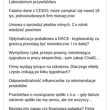
Laboratorium przywództwa
Fatalne dane z CEIDG: może zamykać się nawet 18
tys. jednoosobowych firm miesięcznie
Umowa o sprzedaż płodów rolnych. Co rolnik
wiedzieć powinien
Optymalizacja podatkowa a DAC8 - kryptowaluty za
granicą przestają być niewidoczne. I co dalej?
Wymyślony cytat, przepis prawny, nieistniejąca
sygnatura w pracy eksperckiej - sam zakup ChatGPT
to nie wdrożenie AI w firmie
Firmy wydają tysiące na szkolenia. Dlaczego efekty
często znikają po kilku tygodniach?
Odpowiedzialność influencerów za rekomendacje
produktów
Powództwo o rozwiązanie spółki z o.o. – gdy dalsze
istnienie spółki nie ma sensu, ale nie wszyscy
wspólnicy są tego zdania
Bezpieczny zapas czy finansowa pułapka? Firmy