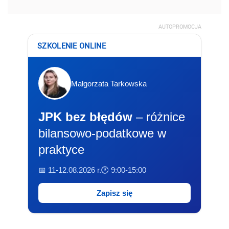
AUTOPROMOCJA
SZKOLENIE ONLINE
Małgorzata Tarkowska
JPK bez błędów
– różnice
bilansowo-podatkowe w
praktyce
📅 11-12.08.2026 r.
🕐 9:00-15:00
Zapisz się