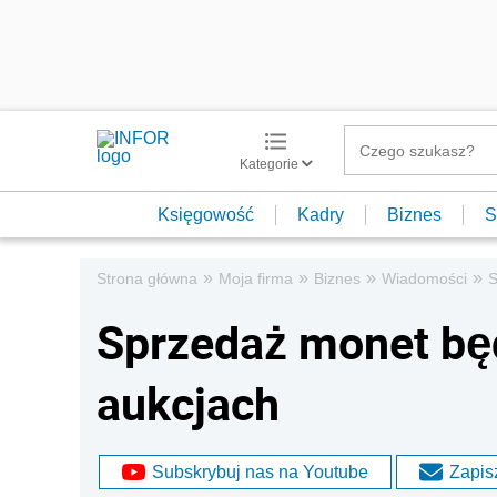
Kategorie
Księgowość
Kadry
Biznes
S
»
»
»
»
Strona główna
Moja firma
Biznes
Wiadomości
S
Sprzedaż monet będ
aukcjach
Subskrybuj nas na Youtube
Zapisz