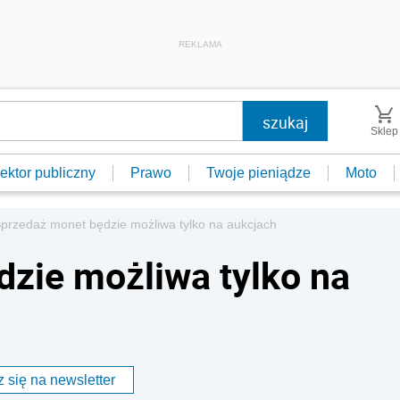
REKLAMA
Sklep
ektor publiczny
Prawo
Twoje pieniądze
Moto
przedaż monet będzie możliwa tylko na aukcjach
zie możliwa tylko na
 się na newsletter