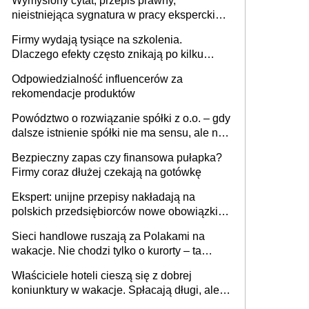
Wymyślony cytat, przepis prawny,
nieistniejąca sygnatura w pracy eksperckiej -
sam zakup ChatGPT to nie wdrożenie AI w
Firmy wydają tysiące na szkolenia.
firmie
Dlaczego efekty często znikają po kilku
tygodniach?
Odpowiedzialność influencerów za
rekomendacje produktów
Powództwo o rozwiązanie spółki z o.o. – gdy
dalsze istnienie spółki nie ma sensu, ale nie
wszyscy wspólnicy są tego zdania
Bezpieczny zapas czy finansowa pułapka?
Firmy coraz dłużej czekają na gotówkę
Ekspert: unijne przepisy nakładają na
polskich przedsiębiorców nowe obowiązki w
zakresie opakowań
Sieci handlowe ruszają za Polakami na
wakacje. Nie chodzi tylko o kurorty – ta
walka o portfele klientów dzieje się także
Właściciele hoteli cieszą się z dobrej
tam, gdzie wielu spędzi urlop po cichu
koniunktury w wakacje. Spłacają długi, ale
już martwią się, co będzie jesienią