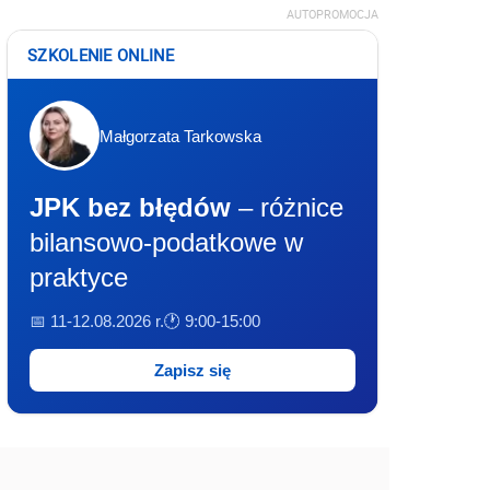
AUTOPROMOCJA
SZKOLENIE ONLINE
Małgorzata Tarkowska
JPK bez błędów
– różnice
bilansowo-podatkowe w
praktyce
📅 11-12.08.2026 r.
🕐 9:00-15:00
Zapisz się