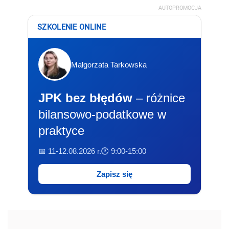
AUTOPROMOCJA
SZKOLENIE ONLINE
Małgorzata Tarkowska
JPK bez błędów
– różnice
bilansowo-podatkowe w
praktyce
📅 11-12.08.2026 r.
🕐 9:00-15:00
Zapisz się