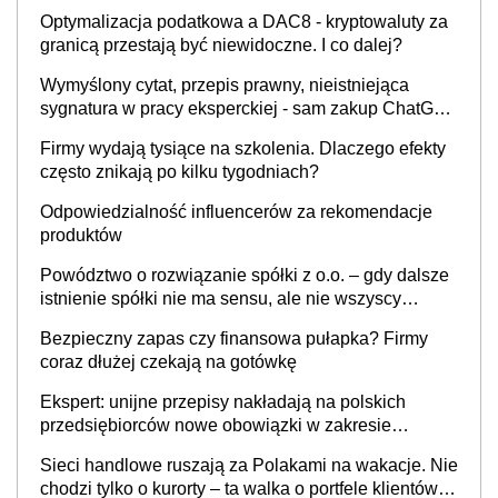
Optymalizacja podatkowa a DAC8 - kryptowaluty za
granicą przestają być niewidoczne. I co dalej?
Wymyślony cytat, przepis prawny, nieistniejąca
sygnatura w pracy eksperckiej - sam zakup ChatGPT
to nie wdrożenie AI w firmie
Firmy wydają tysiące na szkolenia. Dlaczego efekty
często znikają po kilku tygodniach?
Odpowiedzialność influencerów za rekomendacje
produktów
Powództwo o rozwiązanie spółki z o.o. – gdy dalsze
istnienie spółki nie ma sensu, ale nie wszyscy
wspólnicy są tego zdania
Bezpieczny zapas czy finansowa pułapka? Firmy
coraz dłużej czekają na gotówkę
Ekspert: unijne przepisy nakładają na polskich
przedsiębiorców nowe obowiązki w zakresie
opakowań
Sieci handlowe ruszają za Polakami na wakacje. Nie
chodzi tylko o kurorty – ta walka o portfele klientów