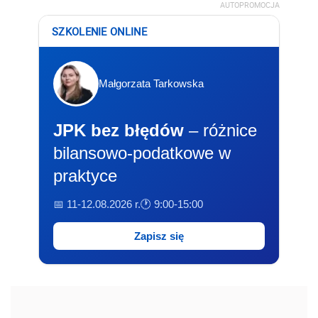
AUTOPROMOCJA
SZKOLENIE ONLINE
Małgorzata Tarkowska
JPK bez błędów
– różnice
bilansowo-podatkowe w
praktyce
📅 11-12.08.2026 r.
🕐 9:00-15:00
Zapisz się