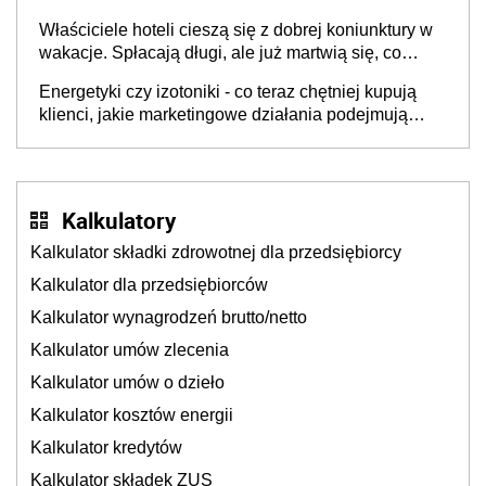
dzieje się także tam, gdzie wielu spędzi urlop po
Właściciele hoteli cieszą się z dobrej koniunktury w
cichu
wakacje. Spłacają długi, ale już martwią się, co
będzie jesienią
Energetyki czy izotoniki - co teraz chętniej kupują
klienci, jakie marketingowe działania podejmują
sklepy
Kalkulatory
Kalkulator składki zdrowotnej dla przedsiębiorcy
Kalkulator dla przedsiębiorców
Kalkulator wynagrodzeń brutto/netto
Kalkulator umów zlecenia
Kalkulator umów o dzieło
Kalkulator kosztów energii
Kalkulator kredytów
Kalkulator składek ZUS