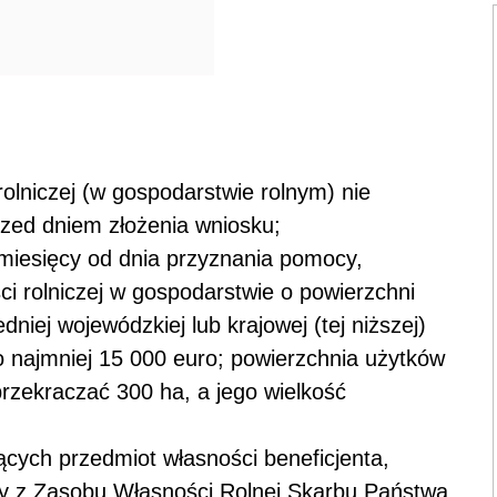
i
rolniczej (w gospodarstwie rolnym) nie
rzed dniem złożenia wniosku;
 miesięcy od dnia przyznania pomocy,
ści rolniczej w gospodarstwie o powierzchni
niej wojewódzkiej lub krajowej (tej niższej)
o najmniej 15 000 euro; powierzchnia użytków
rzekraczać 300 ha, a jego wielkość
ących przedmiot własności beneficjenta,
wy z Zasobu Własności Rolnej Skarbu Państwa