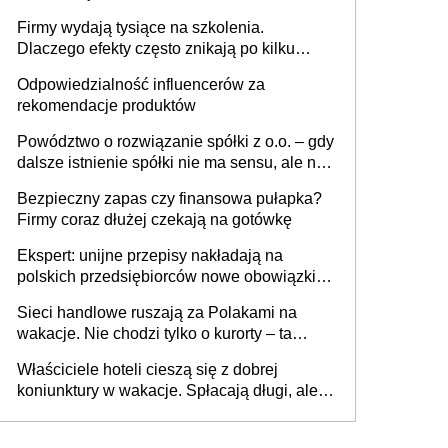
sam zakup ChatGPT to nie wdrożenie AI w
Firmy wydają tysiące na szkolenia.
firmie
Dlaczego efekty często znikają po kilku
tygodniach?
Odpowiedzialność influencerów za
rekomendacje produktów
Powództwo o rozwiązanie spółki z o.o. – gdy
dalsze istnienie spółki nie ma sensu, ale nie
wszyscy wspólnicy są tego zdania
Bezpieczny zapas czy finansowa pułapka?
Firmy coraz dłużej czekają na gotówkę
Ekspert: unijne przepisy nakładają na
polskich przedsiębiorców nowe obowiązki w
zakresie opakowań
Sieci handlowe ruszają za Polakami na
wakacje. Nie chodzi tylko o kurorty – ta
walka o portfele klientów dzieje się także
Właściciele hoteli cieszą się z dobrej
tam, gdzie wielu spędzi urlop po cichu
koniunktury w wakacje. Spłacają długi, ale
już martwią się, co będzie jesienią