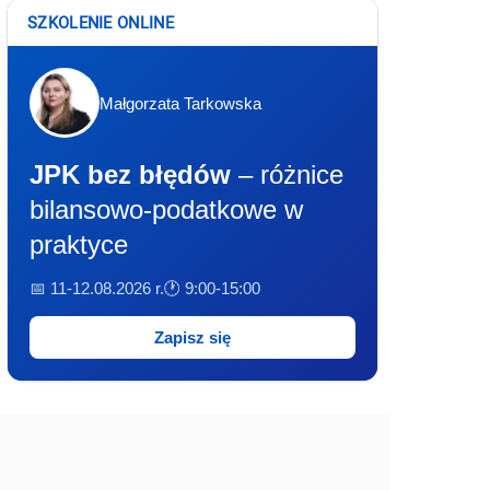
SZKOLENIE ONLINE
Małgorzata Tarkowska
JPK bez błędów
– różnice
bilansowo-podatkowe w
praktyce
📅 11-12.08.2026 r.
🕐 9:00-15:00
Zapisz się