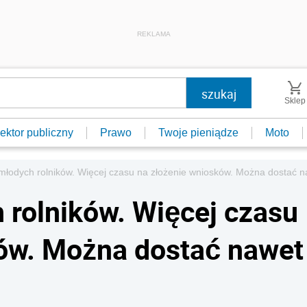
REKLAMA
Sklep
ektor publiczny
Prawo
Twoje pieniądze
Moto
młodych rolników. Więcej czasu na złożenie wniosków. Można dostać n
 rolników. Więcej czasu
ków. Można dostać nawet