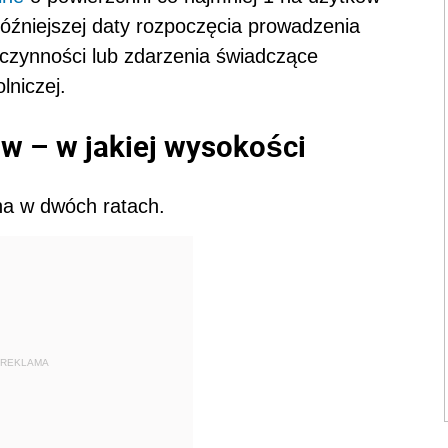
późniejszej daty rozpoczęcia prowadzenia
 o czynności lub zdarzenia świadczące
lniczej.
ów – w jakiej wysokości
a w dwóch ratach.
REKLAMA