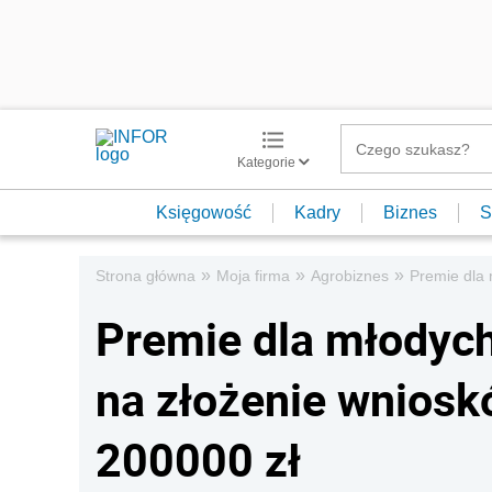
Kategorie
Księgowość
Kadry
Biznes
S
»
»
»
Strona główna
Moja firma
Agrobiznes
Premie dla 
Premie dla młodych
na złożenie wnios
200000 zł