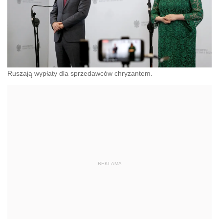
Ruszają wypłaty dla sprzedawców chryzantem.