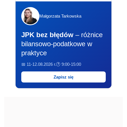
Małgorzata Tarkowska
JPK bez błędów
– różnice
bilansowo-podatkowe w
praktyce
📅 11-12.08.2026 r.
🕐 9:00-15:00
Zapisz się