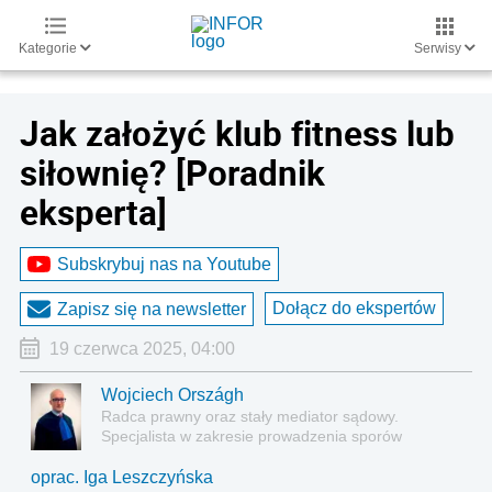
Kategorie
Serwisy
Jak założyć klub fitness lub
siłownię? [Poradnik
eksperta]
Subskrybuj nas na Youtube
Dołącz do ekspertów
Zapisz się na newsletter
19 czerwca 2025, 04:00
Wojciech Országh
Radca prawny oraz stały mediator sądowy.
Specjalista w zakresie prowadzenia sporów
sądowych, obsłudze korporacyjnej spółek oraz
tworzeniu i negocjowaniu umów gospodarczych
oprac. Iga Leszczyńska