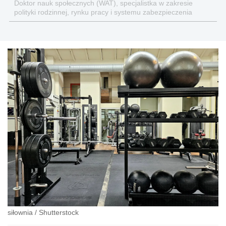
Doktor nauk społecznych (WAT), specjalistka w zakresie
polityki rodzinnej, rynku pracy i systemu zabezpieczenia
społecznego.
siłownia
/
Shutterstock