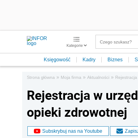
Kategorie
Księgowość
Kadry
Biznes
S
»
»
»
Strona główna
Moja firma
Aktualności
Rejestracja
Rejestracja w urzęd
opieki zdrowotnej
Subskrybuj nas na Youtube
Zapisz