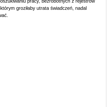
oszukiwaniu pracy, bezrobotnych z rejestrów
, którym groziłaby utrata świadczeń, nadal
wać.