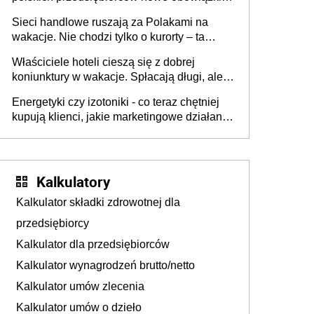
zakresie opakowań
Sieci handlowe ruszają za Polakami na
wakacje. Nie chodzi tylko o kurorty – ta
walka o portfele klientów dzieje się także
Właściciele hoteli cieszą się z dobrej
tam, gdzie wielu spędzi urlop po cichu
koniunktury w wakacje. Spłacają długi, ale
już martwią się, co będzie jesienią
Energetyki czy izotoniki - co teraz chętniej
kupują klienci, jakie marketingowe działania
podejmują sklepy
Kalkulatory
Kalkulator składki zdrowotnej dla
przedsiębiorcy
Kalkulator dla przedsiębiorców
Kalkulator wynagrodzeń brutto/netto
Kalkulator umów zlecenia
Kalkulator umów o dzieło