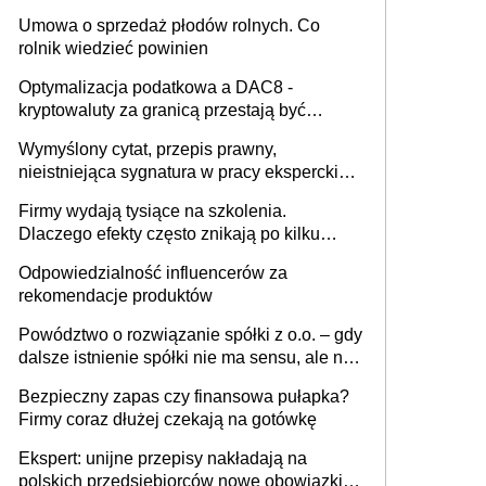
miesięcznie
Umowa o sprzedaż płodów rolnych. Co
rolnik wiedzieć powinien
Optymalizacja podatkowa a DAC8 -
kryptowaluty za granicą przestają być
niewidoczne. I co dalej?
Wymyślony cytat, przepis prawny,
nieistniejąca sygnatura w pracy eksperckiej -
sam zakup ChatGPT to nie wdrożenie AI w
Firmy wydają tysiące na szkolenia.
firmie
Dlaczego efekty często znikają po kilku
tygodniach?
Odpowiedzialność influencerów za
rekomendacje produktów
Powództwo o rozwiązanie spółki z o.o. – gdy
dalsze istnienie spółki nie ma sensu, ale nie
wszyscy wspólnicy są tego zdania
Bezpieczny zapas czy finansowa pułapka?
Firmy coraz dłużej czekają na gotówkę
Ekspert: unijne przepisy nakładają na
polskich przedsiębiorców nowe obowiązki w