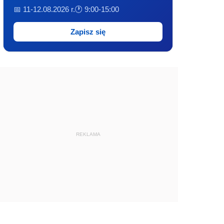
📅 11-12.08.2026 r.
🕐 9:00-15:00
Zapisz się
REKLAMA