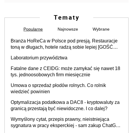
Tematy
Popularne
Najnowsze
Wybrane
Branża HoReCa w Polsce pod presją. Restauracje
toną w długach, hotele radzą sobie lepiej [GOŚĆ
INFOR.PL]
Laboratorium przywództwa
Fatalne dane z CEIDG: może zamykać się nawet 18
tys. jednoosobowych firm miesięcznie
Umowa o sprzedaż płodów rolnych. Co rolnik
wiedzieć powinien
Optymalizacja podatkowa a DAC8 - kryptowaluty za
granicą przestają być niewidoczne. I co dalej?
Wymyślony cytat, przepis prawny, nieistniejąca
sygnatura w pracy eksperckiej - sam zakup ChatGPT
to nie wdrożenie AI w firmie