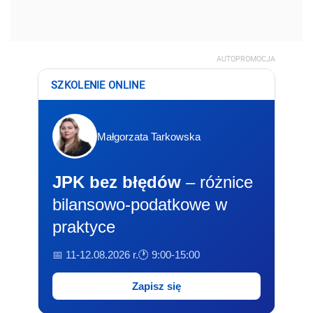
AUTOPROMOCJA
SZKOLENIE ONLINE
Małgorzata Tarkowska
JPK bez błędów
– różnice
bilansowo-podatkowe w
praktyce
📅 11-12.08.2026 r.
🕐 9:00-15:00
Zapisz się