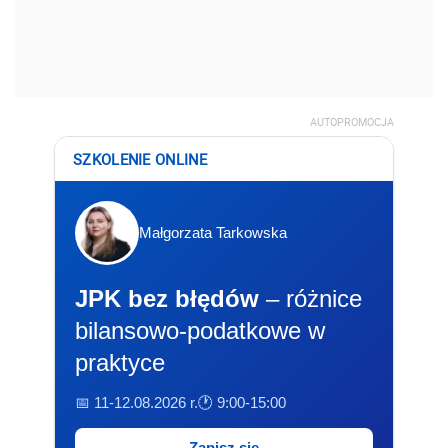
AUTOPROMOCJA
SZKOLENIE ONLINE
Małgorzata Tarkowska
JPK bez błędów
– różnice
bilansowo-podatkowe w
praktyce
📅 11-12.08.2026 r.
🕐 9:00-15:00
Zapisz się