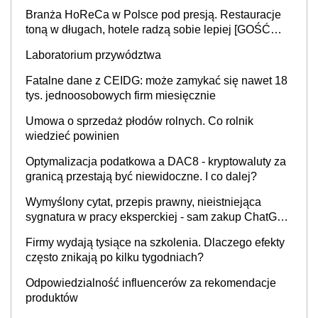
Branża HoReCa w Polsce pod presją. Restauracje
toną w długach, hotele radzą sobie lepiej [GOŚĆ
INFOR.PL]
Laboratorium przywództwa
Fatalne dane z CEIDG: może zamykać się nawet 18
tys. jednoosobowych firm miesięcznie
Umowa o sprzedaż płodów rolnych. Co rolnik
wiedzieć powinien
Optymalizacja podatkowa a DAC8 - kryptowaluty za
granicą przestają być niewidoczne. I co dalej?
Wymyślony cytat, przepis prawny, nieistniejąca
sygnatura w pracy eksperckiej - sam zakup ChatGPT
to nie wdrożenie AI w firmie
Firmy wydają tysiące na szkolenia. Dlaczego efekty
często znikają po kilku tygodniach?
Odpowiedzialność influencerów za rekomendacje
produktów