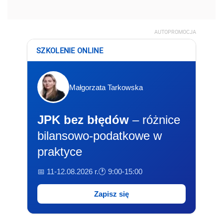
AUTOPROMOCJA
SZKOLENIE ONLINE
Małgorzata Tarkowska
JPK bez błędów
– różnice
bilansowo-podatkowe w
praktyce
📅 11-12.08.2026 r.
🕐 9:00-15:00
Zapisz się