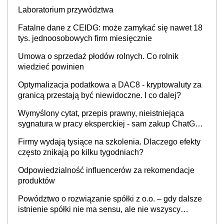
INFOR.PL]
Laboratorium przywództwa
Fatalne dane z CEIDG: może zamykać się nawet 18
tys. jednoosobowych firm miesięcznie
Umowa o sprzedaż płodów rolnych. Co rolnik
wiedzieć powinien
Optymalizacja podatkowa a DAC8 - kryptowaluty za
granicą przestają być niewidoczne. I co dalej?
Wymyślony cytat, przepis prawny, nieistniejąca
sygnatura w pracy eksperckiej - sam zakup ChatGPT
to nie wdrożenie AI w firmie
Firmy wydają tysiące na szkolenia. Dlaczego efekty
często znikają po kilku tygodniach?
Odpowiedzialność influencerów za rekomendacje
produktów
Powództwo o rozwiązanie spółki z o.o. – gdy dalsze
istnienie spółki nie ma sensu, ale nie wszyscy
wspólnicy są tego zdania