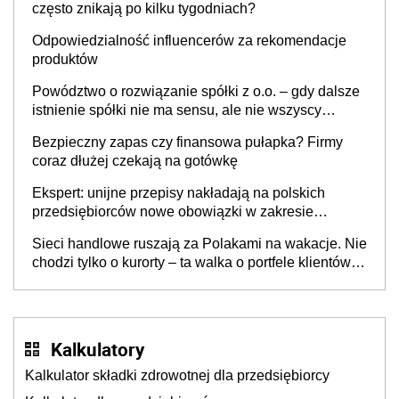
często znikają po kilku tygodniach?
Odpowiedzialność influencerów za rekomendacje
produktów
Powództwo o rozwiązanie spółki z o.o. – gdy dalsze
istnienie spółki nie ma sensu, ale nie wszyscy
wspólnicy są tego zdania
Bezpieczny zapas czy finansowa pułapka? Firmy
coraz dłużej czekają na gotówkę
Ekspert: unijne przepisy nakładają na polskich
przedsiębiorców nowe obowiązki w zakresie
opakowań
Sieci handlowe ruszają za Polakami na wakacje. Nie
chodzi tylko o kurorty – ta walka o portfele klientów
dzieje się także tam, gdzie wielu spędzi urlop po
cichu
Kalkulatory
Kalkulator składki zdrowotnej dla przedsiębiorcy