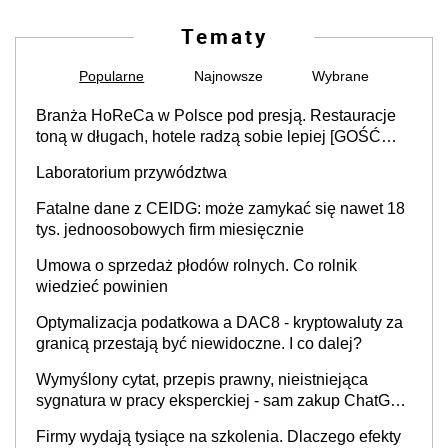
Tematy
Popularne
Najnowsze
Wybrane
Branża HoReCa w Polsce pod presją. Restauracje
toną w długach, hotele radzą sobie lepiej [GOŚĆ
INFOR.PL]
Laboratorium przywództwa
Fatalne dane z CEIDG: może zamykać się nawet 18
tys. jednoosobowych firm miesięcznie
Umowa o sprzedaż płodów rolnych. Co rolnik
wiedzieć powinien
Optymalizacja podatkowa a DAC8 - kryptowaluty za
granicą przestają być niewidoczne. I co dalej?
Wymyślony cytat, przepis prawny, nieistniejąca
sygnatura w pracy eksperckiej - sam zakup ChatGPT
to nie wdrożenie AI w firmie
Firmy wydają tysiące na szkolenia. Dlaczego efekty