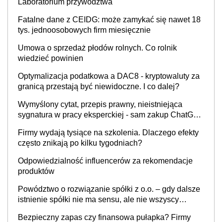
Laboratorium przywództwa
Fatalne dane z CEIDG: może zamykać się nawet 18
tys. jednoosobowych firm miesięcznie
Umowa o sprzedaż płodów rolnych. Co rolnik
wiedzieć powinien
Optymalizacja podatkowa a DAC8 - kryptowaluty za
granicą przestają być niewidoczne. I co dalej?
Wymyślony cytat, przepis prawny, nieistniejąca
sygnatura w pracy eksperckiej - sam zakup ChatGPT
to nie wdrożenie AI w firmie
Firmy wydają tysiące na szkolenia. Dlaczego efekty
często znikają po kilku tygodniach?
Odpowiedzialność influencerów za rekomendacje
produktów
Powództwo o rozwiązanie spółki z o.o. – gdy dalsze
istnienie spółki nie ma sensu, ale nie wszyscy
wspólnicy są tego zdania
Bezpieczny zapas czy finansowa pułapka? Firmy