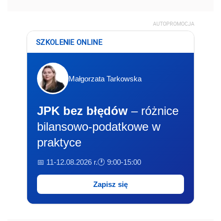
AUTOPROMOCJA
SZKOLENIE ONLINE
Małgorzata Tarkowska
JPK bez błędów
– różnice
bilansowo-podatkowe w
praktyce
📅 11-12.08.2026 r.
🕐 9:00-15:00
Zapisz się