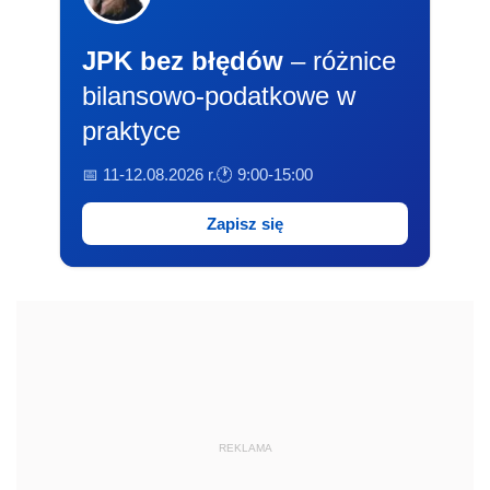
JPK bez błędów
– różnice
bilansowo-podatkowe w
praktyce
📅 11-12.08.2026 r.
🕐 9:00-15:00
Zapisz się
REKLAMA