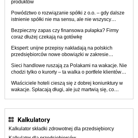
produktów
Powództwo o rozwiązanie spółki z o.o. – gdy dalsze
istnienie spółki nie ma sensu, ale nie wszyscy
wspólnicy są tego zdania
Bezpieczny zapas czy finansowa pułapka? Firmy
coraz dłużej czekają na gotówkę
Ekspert: unijne przepisy nakładają na polskich
przedsiębiorców nowe obowiązki w zakresie
opakowań
Sieci handlowe ruszają za Polakami na wakacje. Nie
chodzi tylko o kurorty – ta walka o portfele klientów
dzieje się także tam, gdzie wielu spędzi urlop po
Właściciele hoteli cieszą się z dobrej koniunktury w
cichu
wakacje. Spłacają długi, ale już martwią się, co
będzie jesienią
Kalkulatory
Kalkulator składki zdrowotnej dla przedsiębiorcy
Kalkulator dla przedsiębiorców