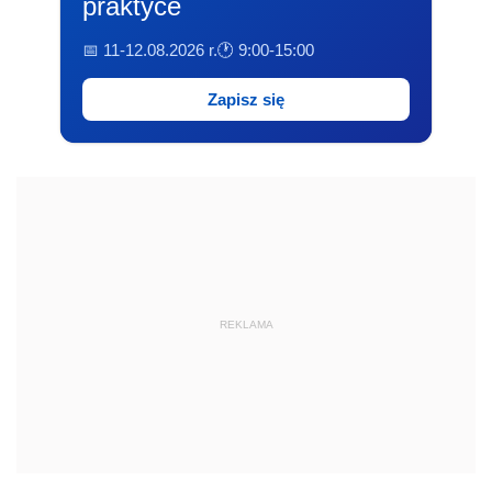
praktyce
📅 11-12.08.2026 r.
🕐 9:00-15:00
Zapisz się
REKLAMA