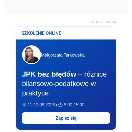
AUTOPROMOCJA
SZKOLENIE ONLINE
Małgorzata Tarkowska
JPK bez błędów
– różnice
bilansowo-podatkowe w
praktyce
📅 11-12.08.2026 r.
🕐 9:00-15:00
Zapisz się