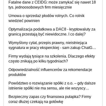
Fatalne dane z CEIDG: może zamykać się nawet 18
tys. jednoosobowych firm miesięcznie
Umowa o sprzedaż płodów rolnych. Co rolnik
wiedzieć powinien
Optymalizacja podatkowa a DAC8 - kryptowaluty za
granicą przestają być niewidoczne. I co dalej?
Wymyślony cytat, przepis prawny, nieistniejąca
sygnatura w pracy eksperckiej - sam zakup ChatGPT
to nie wdrożenie AI w firmie
Firmy wydają tysiące na szkolenia. Dlaczego efekty
często znikają po kilku tygodniach?
Odpowiedzialność influencerów za rekomendacje
produktów
Powództwo o rozwiązanie spółki z o.o. – gdy dalsze
istnienie spółki nie ma sensu, ale nie wszyscy
wspólnicy są tego zdania
Bezpieczny zapas czy finansowa pułapka? Firmy
coraz dłużej czekają na gotówkę