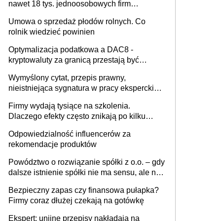
nawet 18 tys. jednoosobowych firm
miesięcznie
Umowa o sprzedaż płodów rolnych. Co
rolnik wiedzieć powinien
Optymalizacja podatkowa a DAC8 -
kryptowaluty za granicą przestają być
niewidoczne. I co dalej?
Wymyślony cytat, przepis prawny,
nieistniejąca sygnatura w pracy eksperckiej -
sam zakup ChatGPT to nie wdrożenie AI w
Firmy wydają tysiące na szkolenia.
firmie
Dlaczego efekty często znikają po kilku
tygodniach?
Odpowiedzialność influencerów za
rekomendacje produktów
Powództwo o rozwiązanie spółki z o.o. – gdy
dalsze istnienie spółki nie ma sensu, ale nie
wszyscy wspólnicy są tego zdania
Bezpieczny zapas czy finansowa pułapka?
Firmy coraz dłużej czekają na gotówkę
Ekspert: unijne przepisy nakładają na