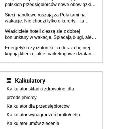
polskich przedsiębiorców nowe obowiązki w
zakresie opakowań
Sieci handlowe ruszają za Polakami na
wakacje. Nie chodzi tylko o kurorty – ta
walka o portfele klientów dzieje się także
Właściciele hoteli cieszą się z dobrej
tam, gdzie wielu spędzi urlop po cichu
koniunktury w wakacje. Spłacają długi, ale
już martwią się, co będzie jesienią
Energetyki czy izotoniki - co teraz chętniej
kupują klienci, jakie marketingowe działania
podejmują sklepy
Kalkulatory
Kalkulator składki zdrowotnej dla
przedsiębiorcy
Kalkulator dla przedsiębiorców
Kalkulator wynagrodzeń brutto/netto
Kalkulator umów zlecenia