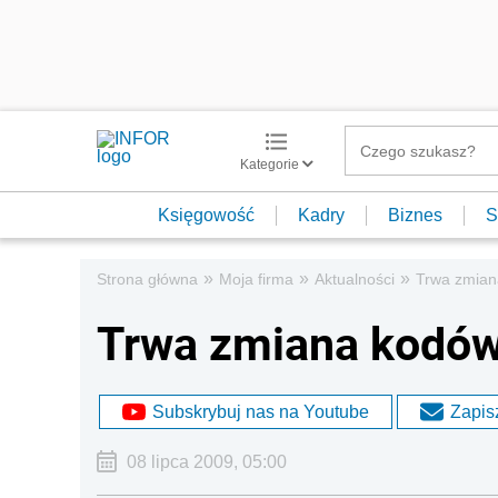
Kategorie
Księgowość
Kadry
Biznes
S
»
»
»
Strona główna
Moja firma
Aktualności
Trwa zmia
Trwa zmiana kodó
Subskrybuj nas na Youtube
Zapisz
08 lipca 2009, 05:00