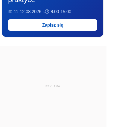
📅 11-12.08.2026 r.
🕐 9:00-15:00
Zapisz się
REKLAMA