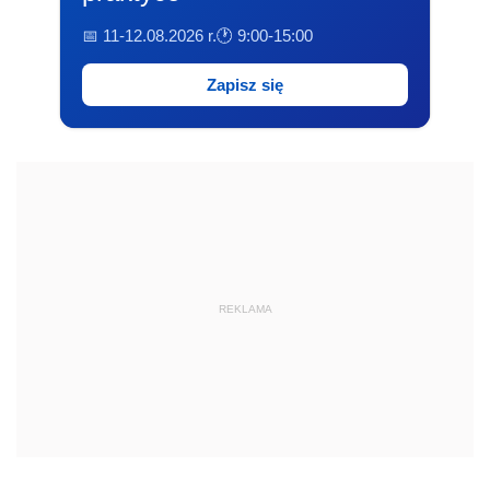
📅 11-12.08.2026 r.
🕐 9:00-15:00
Zapisz się
REKLAMA