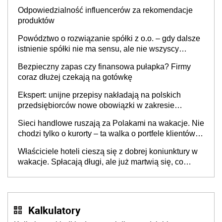
Odpowiedzialność influencerów za rekomendacje
produktów
Powództwo o rozwiązanie spółki z o.o. – gdy dalsze
istnienie spółki nie ma sensu, ale nie wszyscy
wspólnicy są tego zdania
Bezpieczny zapas czy finansowa pułapka? Firmy
coraz dłużej czekają na gotówkę
Ekspert: unijne przepisy nakładają na polskich
przedsiębiorców nowe obowiązki w zakresie
opakowań
Sieci handlowe ruszają za Polakami na wakacje. Nie
chodzi tylko o kurorty – ta walka o portfele klientów
dzieje się także tam, gdzie wielu spędzi urlop po
Właściciele hoteli cieszą się z dobrej koniunktury w
cichu
wakacje. Spłacają długi, ale już martwią się, co
będzie jesienią
Kalkulatory