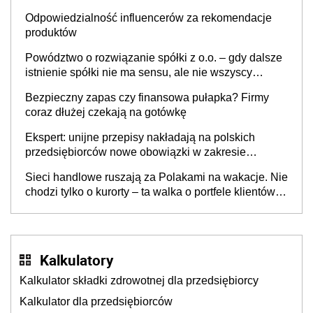
Odpowiedzialność influencerów za rekomendacje
produktów
Powództwo o rozwiązanie spółki z o.o. – gdy dalsze
istnienie spółki nie ma sensu, ale nie wszyscy
wspólnicy są tego zdania
Bezpieczny zapas czy finansowa pułapka? Firmy
coraz dłużej czekają na gotówkę
Ekspert: unijne przepisy nakładają na polskich
przedsiębiorców nowe obowiązki w zakresie
opakowań
Sieci handlowe ruszają za Polakami na wakacje. Nie
chodzi tylko o kurorty – ta walka o portfele klientów
dzieje się także tam, gdzie wielu spędzi urlop po
cichu
Kalkulatory
Kalkulator składki zdrowotnej dla przedsiębiorcy
Kalkulator dla przedsiębiorców