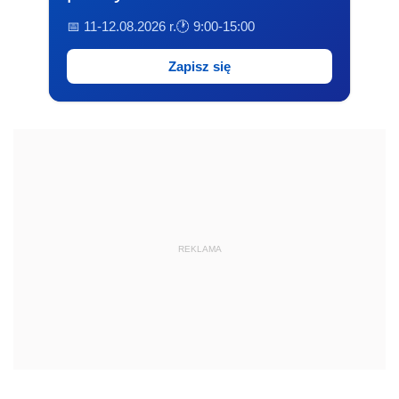
📅 11-12.08.2026 r.
🕐 9:00-15:00
Zapisz się
REKLAMA