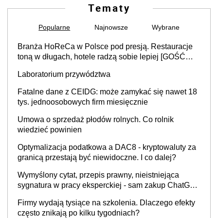
Tematy
Popularne
Najnowsze
Wybrane
Branża HoReCa w Polsce pod presją. Restauracje
toną w długach, hotele radzą sobie lepiej [GOŚĆ
INFOR.PL]
Laboratorium przywództwa
Fatalne dane z CEIDG: może zamykać się nawet 18
tys. jednoosobowych firm miesięcznie
Umowa o sprzedaż płodów rolnych. Co rolnik
wiedzieć powinien
Optymalizacja podatkowa a DAC8 - kryptowaluty za
granicą przestają być niewidoczne. I co dalej?
Wymyślony cytat, przepis prawny, nieistniejąca
sygnatura w pracy eksperckiej - sam zakup ChatGPT
to nie wdrożenie AI w firmie
Firmy wydają tysiące na szkolenia. Dlaczego efekty
często znikają po kilku tygodniach?