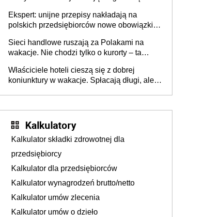
Ekspert: unijne przepisy nakładają na
polskich przedsiębiorców nowe obowiązki w
zakresie opakowań
Sieci handlowe ruszają za Polakami na
wakacje. Nie chodzi tylko o kurorty – ta
walka o portfele klientów dzieje się także
Właściciele hoteli cieszą się z dobrej
tam, gdzie wielu spędzi urlop po cichu
koniunktury w wakacje. Spłacają długi, ale
już martwią się, co będzie jesienią
Kalkulatory
Kalkulator składki zdrowotnej dla
przedsiębiorcy
Kalkulator dla przedsiębiorców
Kalkulator wynagrodzeń brutto/netto
Kalkulator umów zlecenia
Kalkulator umów o dzieło