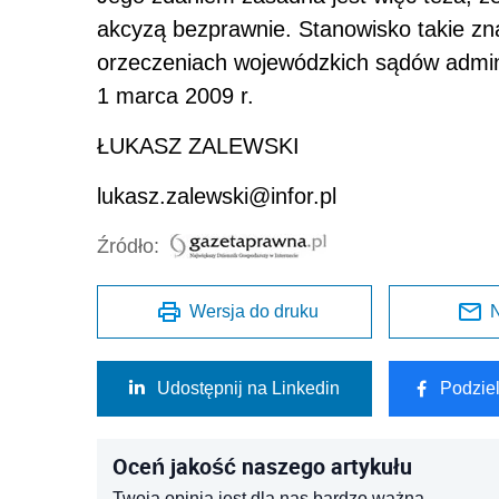
akcyzą bezprawnie. Stanowisko takie zna
orzeczeniach wojewódzkich sądów admin
1 marca 2009 r.
ŁUKASZ ZALEWSKI
lukasz.zalewski@infor.pl
Źródło:
Wersja do druku
N
Udostępnij na Linkedin
Podzie
Oceń jakość naszego artykułu
Twoja opinia jest dla nas bardzo ważna