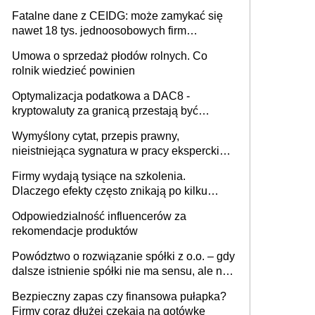
Fatalne dane z CEIDG: może zamykać się
nawet 18 tys. jednoosobowych firm
miesięcznie
Umowa o sprzedaż płodów rolnych. Co
rolnik wiedzieć powinien
Optymalizacja podatkowa a DAC8 -
kryptowaluty za granicą przestają być
niewidoczne. I co dalej?
Wymyślony cytat, przepis prawny,
nieistniejąca sygnatura w pracy eksperckiej -
sam zakup ChatGPT to nie wdrożenie AI w
Firmy wydają tysiące na szkolenia.
firmie
Dlaczego efekty często znikają po kilku
tygodniach?
Odpowiedzialność influencerów za
rekomendacje produktów
Powództwo o rozwiązanie spółki z o.o. – gdy
dalsze istnienie spółki nie ma sensu, ale nie
wszyscy wspólnicy są tego zdania
Bezpieczny zapas czy finansowa pułapka?
Firmy coraz dłużej czekają na gotówkę