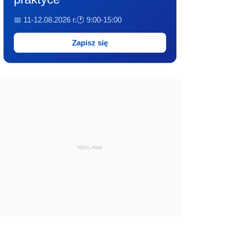
📅 11-12.08.2026 r.
🕐 9:00-15:00
Zapisz się
REKLAMA