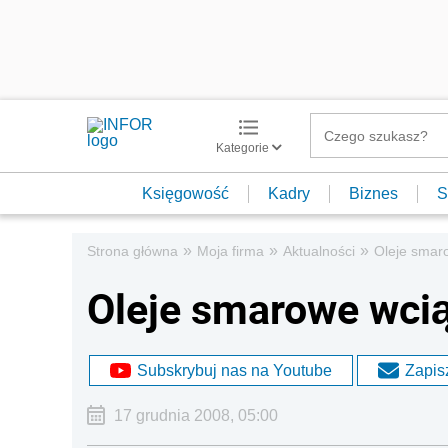
Kategorie
Księgowość
Kadry
Biznes
S
»
»
»
Strona główna
Moja firma
Aktualności
Oleje smar
Oleje smarowe wci
Subskrybuj nas na Youtube
Zapisz
17 grudnia 2008, 05:00