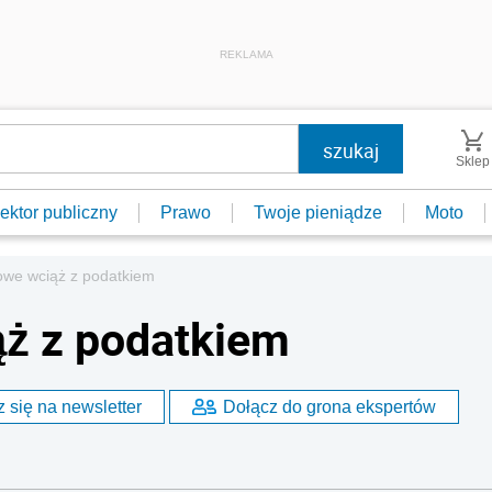
REKLAMA
Sklep
ektor publiczny
Prawo
Twoje pieniądze
Moto
owe wciąż z podatkiem
ąż z podatkiem
 się na newsletter
Dołącz do grona ekspertów