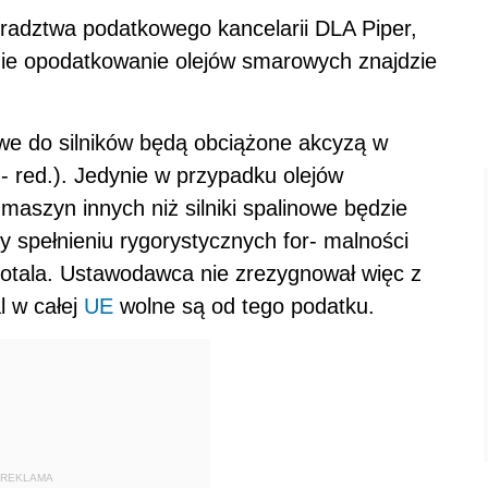
oradztwa podatkowego kancelarii DLA Piper,
zie opodatkowanie olejów smarowych znajdzie
we do silników będą obciążone akcyzą w
ę - red.). Jedynie w przypadku olejów
szyn innych niż silniki spalinowe będzie
y spełnieniu rygorystycznych for- malności
Kotala. Ustawodawca nie zrezygnował więc z
l w całej
UE
wolne są od tego podatku.
REKLAMA