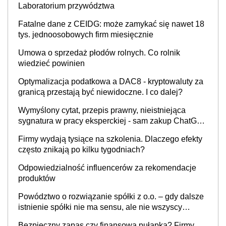
Laboratorium przywództwa
Fatalne dane z CEIDG: może zamykać się nawet 18
tys. jednoosobowych firm miesięcznie
Umowa o sprzedaż płodów rolnych. Co rolnik
wiedzieć powinien
Optymalizacja podatkowa a DAC8 - kryptowaluty za
granicą przestają być niewidoczne. I co dalej?
Wymyślony cytat, przepis prawny, nieistniejąca
sygnatura w pracy eksperckiej - sam zakup ChatGPT
to nie wdrożenie AI w firmie
Firmy wydają tysiące na szkolenia. Dlaczego efekty
często znikają po kilku tygodniach?
Odpowiedzialność influencerów za rekomendacje
produktów
Powództwo o rozwiązanie spółki z o.o. – gdy dalsze
istnienie spółki nie ma sensu, ale nie wszyscy
wspólnicy są tego zdania
Bezpieczny zapas czy finansowa pułapka? Firmy