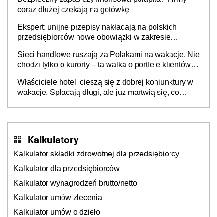
coraz dłużej czekają na gotówkę
Ekspert: unijne przepisy nakładają na polskich
przedsiębiorców nowe obowiązki w zakresie
opakowań
Sieci handlowe ruszają za Polakami na wakacje. Nie
chodzi tylko o kurorty – ta walka o portfele klientów
dzieje się także tam, gdzie wielu spędzi urlop po
Właściciele hoteli cieszą się z dobrej koniunktury w
cichu
wakacje. Spłacają długi, ale już martwią się, co
będzie jesienią
Kalkulatory
Kalkulator składki zdrowotnej dla przedsiębiorcy
Kalkulator dla przedsiębiorców
Kalkulator wynagrodzeń brutto/netto
Kalkulator umów zlecenia
Kalkulator umów o dzieło