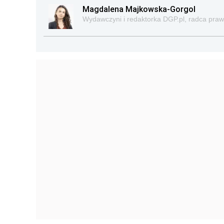
Magdalena Majkowska-Gorgol
Wydawczyni i redaktorka DGP.pl, radca pra