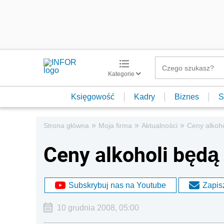
Kategorie
Księgowość
Kadry
Biznes
S
»
»
»
Strona główna
Moja firma
Aktualności
Ceny alkoh
Ceny alkoholi będą
Subskrybuj nas na Youtube
Zapisz
10 grudnia 2008, 05:00