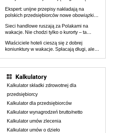
Ekspert: unijne przepisy nakładają na
polskich przedsiębiorców nowe obowiązki w
zakresie opakowań
Sieci handlowe ruszają za Polakami na
wakacje. Nie chodzi tylko o kurorty – ta
walka o portfele klientów dzieje się także
Właściciele hoteli cieszą się z dobrej
tam, gdzie wielu spędzi urlop po cichu
koniunktury w wakacje. Spłacają długi, ale
już martwią się, co będzie jesienią
Kalkulatory
Kalkulator składki zdrowotnej dla
przedsiębiorcy
Kalkulator dla przedsiębiorców
Kalkulator wynagrodzeń brutto/netto
Kalkulator umów zlecenia
Kalkulator umów o dzieło