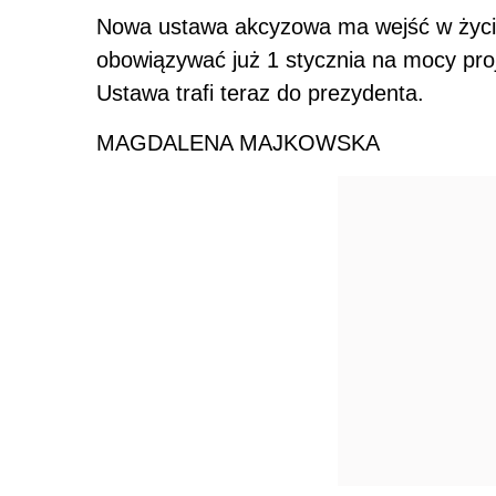
Źródło:
Wersja do druku
N
Udostępnij na Linkedin
Podzie
Oceń jakość naszego artykułu
Twoja opinia jest dla nas bardzo ważna