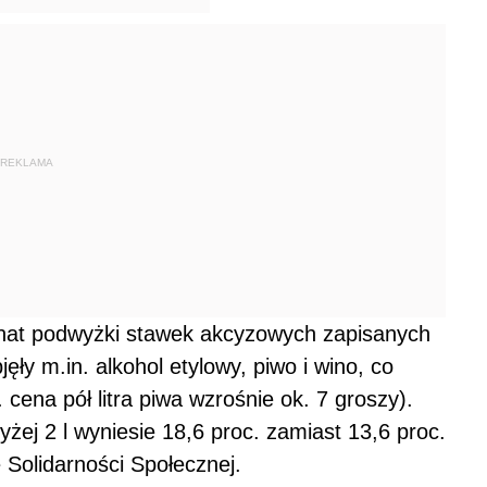
nat podwyżki stawek akcyzowych zapisanych
ły m.in. alkohol etylowy, piwo i wino, co
cena pół litra piwa wzrośnie ok. 7 groszy).
żej 2 l wyniesie 18,6 proc. zamiast 13,6 proc.
Solidarności Społecznej.
e 1 marca 2009 r. Jednak wyższe stawki będą
jektu rozporządzenia Ministerstwa Finansów.