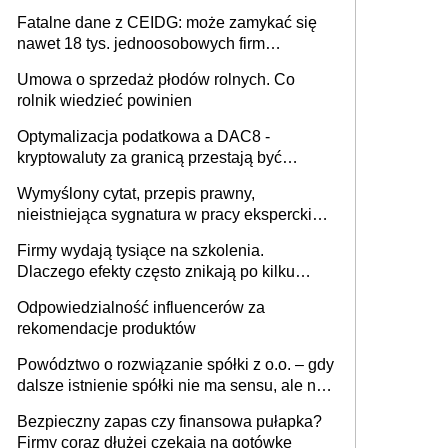
Fatalne dane z CEIDG: może zamykać się
nawet 18 tys. jednoosobowych firm
miesięcznie
Umowa o sprzedaż płodów rolnych. Co
rolnik wiedzieć powinien
Optymalizacja podatkowa a DAC8 -
kryptowaluty za granicą przestają być
niewidoczne. I co dalej?
Wymyślony cytat, przepis prawny,
nieistniejąca sygnatura w pracy eksperckiej -
sam zakup ChatGPT to nie wdrożenie AI w
Firmy wydają tysiące na szkolenia.
firmie
Dlaczego efekty często znikają po kilku
tygodniach?
Odpowiedzialność influencerów za
rekomendacje produktów
Powództwo o rozwiązanie spółki z o.o. – gdy
dalsze istnienie spółki nie ma sensu, ale nie
wszyscy wspólnicy są tego zdania
Bezpieczny zapas czy finansowa pułapka?
Firmy coraz dłużej czekają na gotówkę