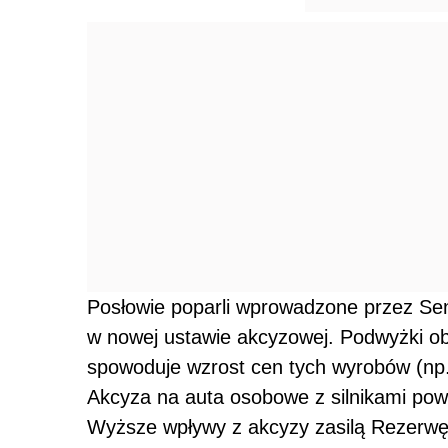
Posłowie poparli wprowadzone przez Se
w nowej ustawie akcyzowej. Podwyżki obję
spowoduje wzrost cen tych wyrobów (np. 
Akcyza na auta osobowe z silnikami powy
Wyższe wpływy z akcyzy zasilą Rezerwę 
Nowa ustawa akcyzowa ma wejść w życi
obowiązywać już 1 stycznia na mocy pro
Ustawa trafi teraz do prezydenta.
MAGDALENA MAJKOWSKA