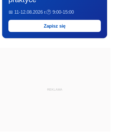
📅 11-12.08.2026 r.
🕐 9:00-15:00
Zapisz się
REKLAMA