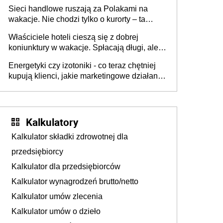
zakresie opakowań
Sieci handlowe ruszają za Polakami na
wakacje. Nie chodzi tylko o kurorty – ta
walka o portfele klientów dzieje się także
Właściciele hoteli cieszą się z dobrej
tam, gdzie wielu spędzi urlop po cichu
koniunktury w wakacje. Spłacają długi, ale
już martwią się, co będzie jesienią
Energetyki czy izotoniki - co teraz chętniej
kupują klienci, jakie marketingowe działania
podejmują sklepy
Kalkulatory
Kalkulator składki zdrowotnej dla
przedsiębiorcy
Kalkulator dla przedsiębiorców
Kalkulator wynagrodzeń brutto/netto
Kalkulator umów zlecenia
Kalkulator umów o dzieło