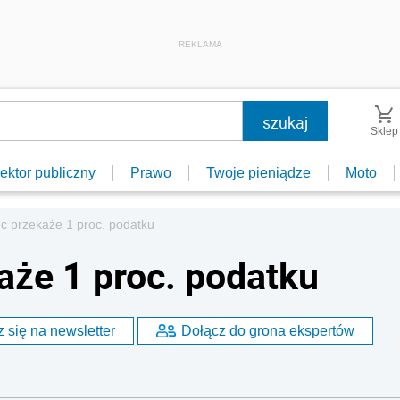
REKLAMA
Sklep
ektor publiczny
Prawo
Twoje pieniądze
Moto
c przekaże 1 proc. podatku
aże 1 proc. podatku
 się na newsletter
Dołącz do grona ekspertów