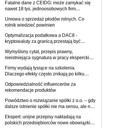
Fatalne dane z CEIDG: może zamykać się
nawet 18 tys. jednoosobowych firm
miesięcznie
Umowa o sprzedaż płodów rolnych. Co
rolnik wiedzieć powinien
Optymalizacja podatkowa a DAC8 -
kryptowaluty za granicą przestają być
niewidoczne. I co dalej?
Wymyślony cytat, przepis prawny,
nieistniejąca sygnatura w pracy eksperckiej -
sam zakup ChatGPT to nie wdrożenie AI w
Firmy wydają tysiące na szkolenia.
firmie
Dlaczego efekty często znikają po kilku
tygodniach?
Odpowiedzialność influencerów za
rekomendacje produktów
Powództwo o rozwiązanie spółki z o.o. – gdy
dalsze istnienie spółki nie ma sensu, ale nie
wszyscy wspólnicy są tego zdania
Ekspert: unijne przepisy nakładają na
polskich przedsiębiorców nowe obowiązki w