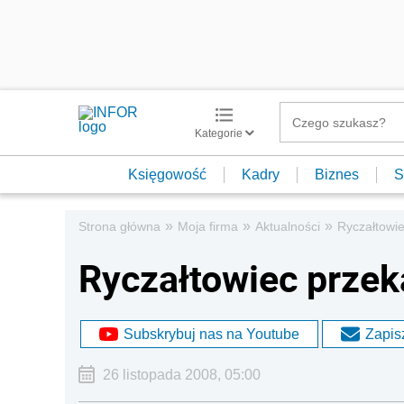
Kategorie
Księgowość
Kadry
Biznes
S
»
»
»
Strona główna
Moja firma
Aktualności
Ryczałtowie
Ryczałtowiec przek
Subskrybuj nas na Youtube
Zapisz
26 listopada 2008, 05:00