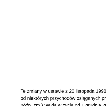
Te zmiany w ustawie z 20 listopada 19
od niektórych przychodów osiąganych pr
późn. zm.) wejdą w życie od 1 grudnia 2