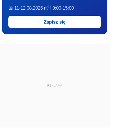
📅 11-12.08.2026 r.
🕐 9:00-15:00
Zapisz się
REKLAMA